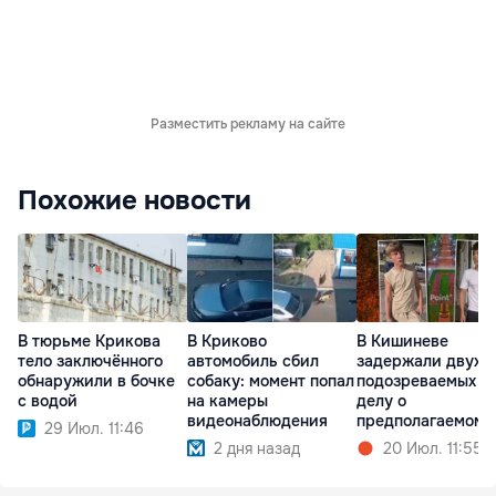
Разместить рекламу на сайте
Похожие новости
В тюрьме Крикова
В Криково
В Кишиневе
тело заключённого
автомобиль сбил
задержали двух
обнаружили в бочке
собаку: момент попал
подозреваемых п
с водой
на камеры
делу о
видеонаблюдения
предполагаемом
29 Июл. 11:46
изнасиловании
2 дня назад
20 Июл. 11:55