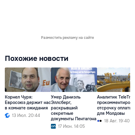
Разместить рекламу на сайте
Похожие новости
Корнел Чуря:
Умер Даниэль
Аналитик TeleTra
Евросоюз держит нас
Эллсберг,
прокомментирова
в комнате ожидания
раскрывший
отсрочку оплаты 
секретные
для Молдовы
13 Июл. 20:44
документы Пентагона
18 Авг. 19:40
17 Июн. 14:05