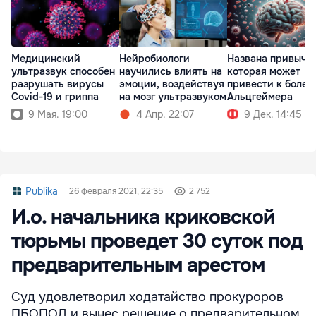
Медицинский
Нейробиологи
Названа привычка
ультразвук способен
научились влиять на
которая может
разрушать вирусы
эмоции, воздействуя
привести к болез
Covid-19 и гриппа
на мозг ультразвуком
Альцгеймера
9 Мая. 19:00
4 Апр. 22:07
9 Дек. 14:45
Publika
26 февраля 2021, 22:35
2 752
И.о. начальника криковской
тюрьмы проведет 30 суток под
предварительным арестом
Суд удовлетворил ходатайство прокуроров
ПБОПОД и вынес решение о предварительном