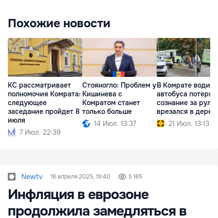
Похожие новости
КС рассматривает
Стояногло: Проблем у
В Комрате водите
полномочия Комрата:
Кишинева с
автобуса потерял
следующее
Комратом станет
сознание за руле
заседание пройдет 8
только больше
врезался в дерев
июля
14 Июл. 13:37
21 Июл. 13:13
7 Июл. 22:39
Newtv
16 апреля 2025, 19:40
5 165
Инфляция в еврозоне
продолжила замедляться в