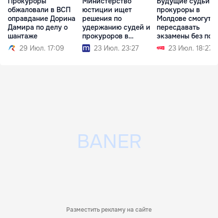
Прокуроры
Министерство
Будущие судьи и
обжаловали в ВСП
юстиции ищет
прокуроры в
оправдание Дорина
решения по
Молдове смогут
Дамира по делу о
удержанию судей и
пересдавать
шантаже
прокуроров в
экзамены без пот
системе
стипендии
29 Июл. 17:09
23 Июл. 23:27
23 Июл. 18:27
Разместить рекламу на сайте