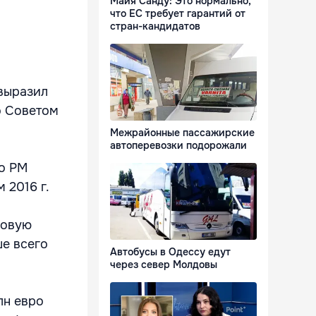
Майя Санду: Это нормально,
что ЕС требует гарантий от
стран-кандидатов
 выразил
о Советом
Межрайонные пассажирские
автоперевозки подорожали
во РМ
 2016 г.
совую
ше всего
Автобусы в Одессу едут
через север Молдовы
лн евро