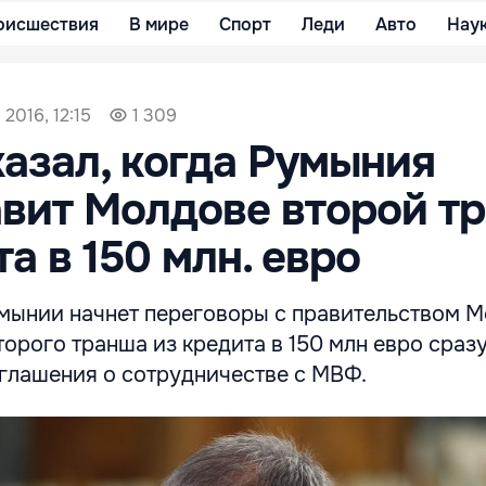
оисшествия
В мире
Спорт
Леди
Авто
Нау
 2016, 12:15
1 309
азал, когда Румыния
вит Молдове второй т
а в 150 млн. евро
мынии начнет переговоры с правительством 
орого транша из кредита в 150 млн евро сраз
глашения о сотрудничестве с МВФ.