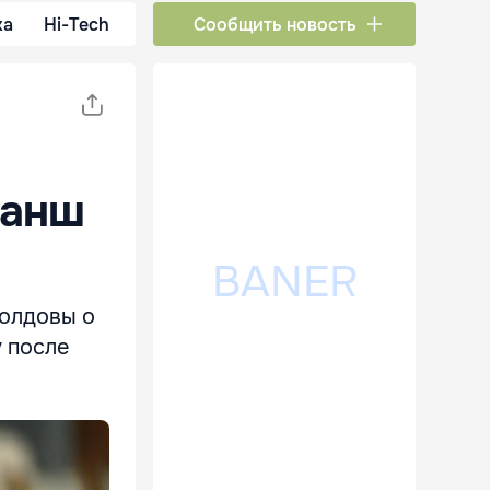
ка
Hi-Tech
Сообщить новость
ранш
Молдовы о
у после