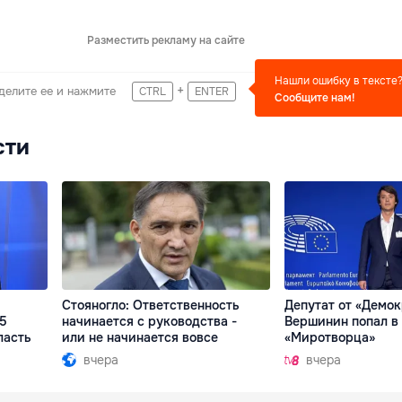
Разместить рекламу на сайте
Нашли ошибку в тексте
+
делите ее и нажмите
CTRL
ENTER
Сообщите нам!
сти
Стояногло: Ответственность
Депутат от «Демо
15
начинается с руководства -
Вершинин попал в 
ласть
или не начинается вовсе
«Миротворца»
вчера
вчера