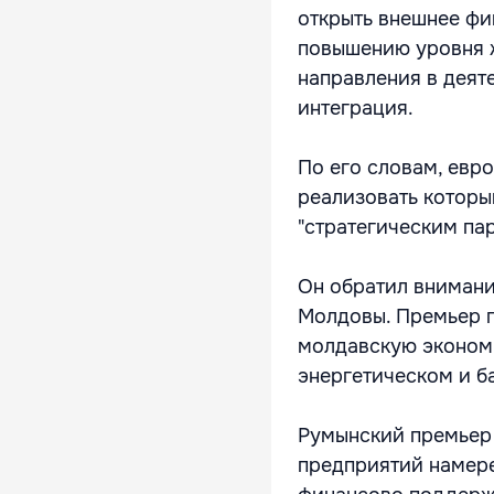
открыть внешнее ф
повышению уровня ж
направления в деят
интеграция.
По его словам, евр
реализовать которы
"стратегическим па
Он обратил внимани
Молдовы. Премьер п
молдавскую экономи
энергетическом и б
Румынский премьер 
предприятий намере