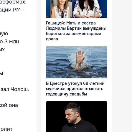
 реформах
ации РМ -
Гашицой: Мать и сестра
Людмилы Вартик вынуждены
ную
бороться за элементарные
права
о 3 млн
ых
бы
В Днестре утонул 69-летний
азал Чолош.
мужчина: приехал отметить
годовщину свадьбы
кой она
волит