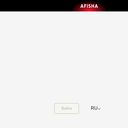
⌵
RU
Войти