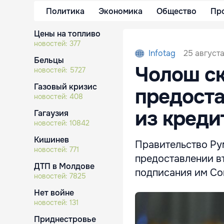
Политика
Экономика
Общество
Пр
Цены на топливо
новостей:
377
25 августа
Infotag
Бельцы
Чолош ск
новостей:
5727
Газовый кризис
предоста
новостей:
408
из кредит
Гагаузия
новостей:
10842
Кишинев
Правительство Ру
новостей:
771
предоставлении вт
ДТП в Молдове
подписания им Со
новостей:
7825
Нет войне
новостей:
131
Приднестровье