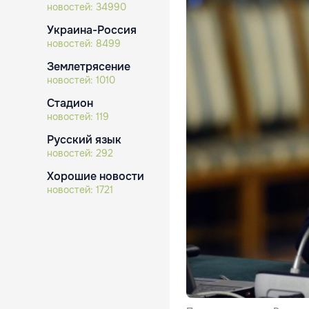
новостей:
34990
Украина-Россия
новостей:
8499
Землетрясение
новостей:
1010
Стадион
новостей:
119
Русский язык
новостей:
292
Хорошие новости
новостей:
1721