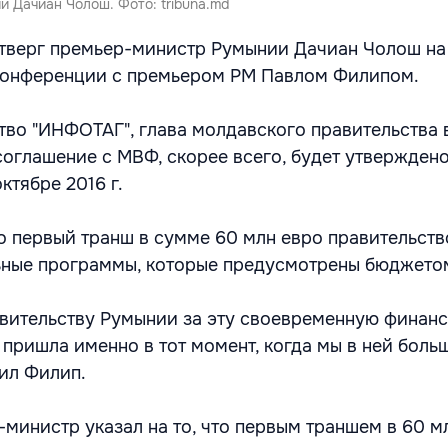
 Дачиан Чолош. Фото: tribuna.md
етверг премьер-министр Румынии Дачиан Чолош на
конференции с премьером РМ Павлом Филипом.
ство "ИНФОТАГ", глава молдавского правительства
 соглашение с МВФ, скорее всего, будет утвержден
ктябре 2016 г.
о первый транш в сумме 60 млн евро правительст
ьные программы, которые предусмотрены бюджетом
вительству Румынии за эту своевременную финан
 пришла именно в тот момент, когда мы в ней боль
тил Филип.
министр указал на то, что первым траншем в 60 м