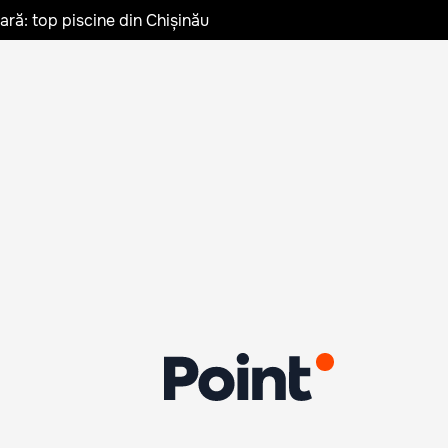
vară: top piscine din Chișinău