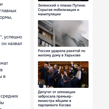
 и
Зеленский о планах Путина:
Скрытая мобилизация и
 главных
манипуляции
формы,
", успешно
 он назвал
Россия ударила ракетой по
жилому дому в Харькове
имат
 в
ы в
Депутат от оппозиции
 средних
забросала премьер-
министра яйцами в
бы
парламенте Косова