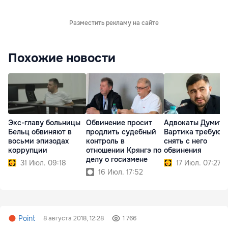
Разместить рекламу на сайте
Похожие новости
Экс-главу больницы
Обвинение просит
Адвокаты Думитр
Бельц обвиняют в
продлить судебный
Вартика требуют
восьми эпизодах
контроль в
снять с него
коррупции
отношении Крянгэ по
обвинения
делу о госизмене
31 Июл. 09:18
17 Июл. 07:27
16 Июл. 17:52
Point
8 августа 2018, 12:28
1 766