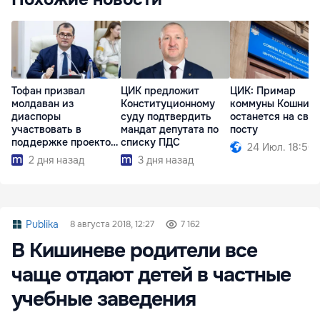
Тофан призвал
ЦИК предложит
ЦИК: Примар
молдаван из
Конституционному
коммуны Кошниц
диаспоры
суду подтвердить
останется на сво
участвовать в
мандат депутата по
посту
поддержке проектов
списку ПДС
24 Июл. 18:50
развития страны
2 дня назад
3 дня назад
Publika
8 августа 2018, 12:27
7 162
В Кишиневе родители все
чаще отдают детей в частные
учебные заведения