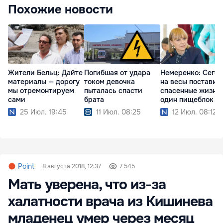
Похожие новости
Жители Бельц: Дайте
Погибшая от удара
Немеренко: Сего
материалы — дорогу
током девочка
на весы поставил
мы отремонтируем
пыталась спасти
спасенные жизни
сами
брата
один пищеблок
25 Июл. 19:45
11 Июл. 08:25
12 Июл. 08:12
Point
8 августа 2018, 12:37
7 545
Мать уверена, что из-за
халатности врача из Кишинева
младенец умер через месяц