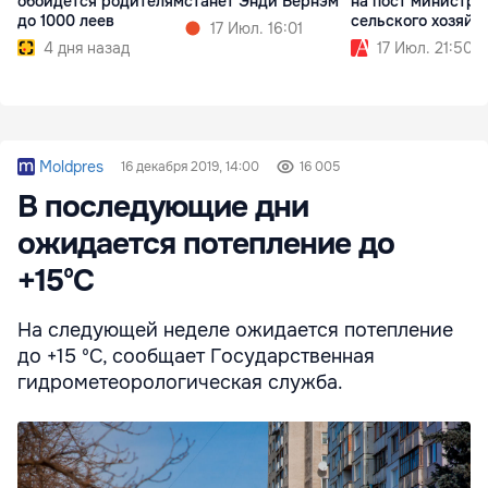
обойдётся родителям
на пост министра
станет Энди Бернэм
до 1000 леев
сельского хозяйс
17 Июл. 16:01
4 дня назад
17 Июл. 21:50
Moldpres
16 декабря 2019, 14:00
16 005
В последующие дни
ожидается потепление до
+15ºC
На следующей неделе ожидается потепление
до +15 ºC, сообщает Государственная
гидрометеорологическая служба.