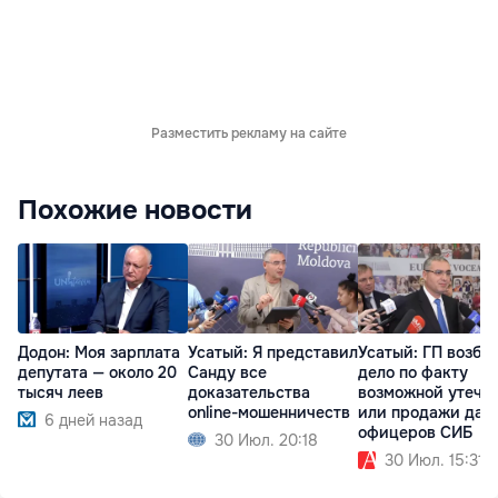
Разместить рекламу на сайте
Похожие новости
Додон: Моя зарплата
Усатый: Я представил
Усатый: ГП возбу
депутата — около 20
Санду все
дело по факту
тысяч леев
доказательства
возможной утечк
online-мошенничеств
или продажи дан
6 дней назад
офицеров СИБ
30 Июл. 20:18
30 Июл. 15:31