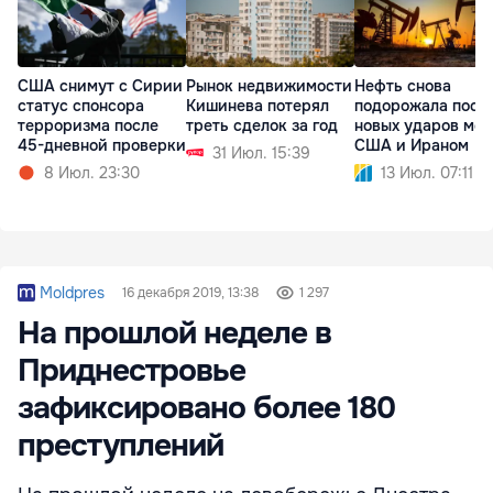
США снимут с Сирии
Рынок недвижимости
Нефть снова
статус спонсора
Кишинева потерял
подорожала посл
терроризма после
треть сделок за год
новых ударов ме
45-дневной проверки
США и Ираном
31 Июл. 15:39
8 Июл. 23:30
13 Июл. 07:11
Moldpres
16 декабря 2019, 13:38
1 297
На прошлой неделе в
Приднестровье
зафиксировано более 180
преступлений