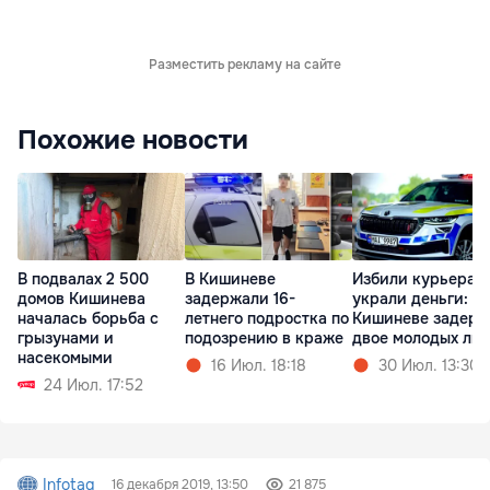
Разместить рекламу на сайте
Похожие новости
В подвалах 2 500
В Кишиневе
Избили курьера и
домов Кишинева
задержали 16-
украли деньги: в
началась борьба с
летнего подростка по
Кишиневе задер
грызунами и
подозрению в краже
двое молодых лю
насекомыми
16 Июл. 18:18
30 Июл. 13:30
24 Июл. 17:52
Infotag
16 декабря 2019, 13:50
21 875