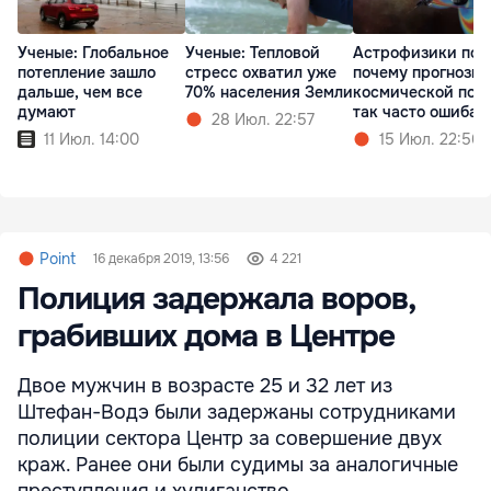
Ученые: Глобальное
Ученые: Тепловой
Астрофизики пон
потепление зашло
стресс охватил уже
почему прогнозы
дальше, чем все
70% населения Земли
космической пог
думают
так часто ошибаю
28 Июл. 22:57
11 Июл. 14:00
15 Июл. 22:56
Point
16 декабря 2019, 13:56
4 221
Полиция задержала воров,
грабивших дома в Центре
Двое мужчин в возрасте 25 и 32 лет из
Штефан-Водэ были задержаны сотрудниками
полиции сектора Центр за совершение двух
краж. Ранее они были судимы за аналогичные