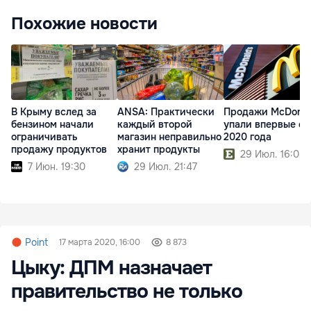
Похожие новости
В Крыму вслед за
ANSA: Практически
Продажи McDonal
бензином начали
каждый второй
упали впервые с
ограничивать
магазин неправильно
2020 года
продажу продуктов
хранит продукты
29 Июл. 16:08
7 Июн. 19:30
29 Июл. 21:47
Point
17 марта 2020, 16:00
8 873
Цыку: ДПМ назначает
правительство не только