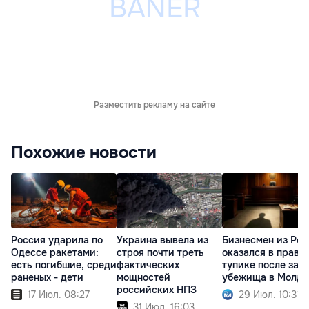
Разместить рекламу на сайте
Похожие новости
Россия ударила по
Украина вывела из
Бизнесмен из Ро
Одессе ракетами:
строя почти треть
оказался в право
есть погибшие, среди
фактических
тупике после зап
раненых - дети
мощностей
убежища в Молдо
российских НПЗ
17 Июл. 08:27
29 Июл. 10:31
31 Июл. 16:03