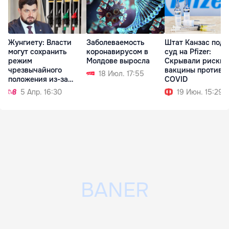
Жунгиету: Власти
Заболеваемость
Штат Канзас пода
могут сохранить
коронавирусом в
суд на Pfizer:
режим
Молдове выросла
Скрывали риски
чрезвычайного
вакцины против
18 Июл. 17:55
положения из-за
COVID
рисков
5 Апр. 16:30
19 Июн. 15:29