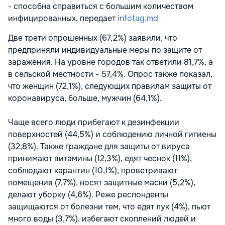
- способна справиться с большим количеством
инфицированных, передает
infotag.md
Две трети опрошенных (67,2%) заявили, что
предприняли индивидуальные меры по защите от
заражения. На уровне городов так ответили 81,7%, а
в сельской местности - 57,4%. Опрос также показал,
что женщин (72,1%), следующих правилам защиты от
коронавируса, больше, мужчин (64,1%).
Чаще всего люди прибегают к дезинфекции
поверхностей (44,5%) и соблюдению личной гигиены
(32,8%). Также граждане для защиты от вируса
принимают витамины (12,3%), едят чеснок (11%),
соблюдают карантин (10,1%), проветривают
помещения (7,7%), носят защитные маски (5,2%),
делают уборку (4,6%). Реже респонденты
защищаются от болезни тем, что едят лук (4%), пьют
много воды (3,7%), избегают скоплений людей и