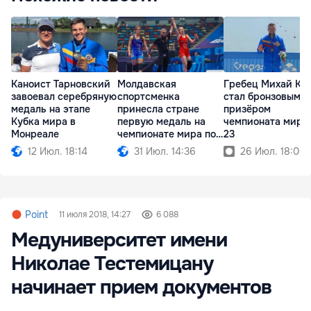
Каноист Тарновский
Молдавская
Гребец Михай Ки
завоевал серебряную
спортсменка
стал бронзовым
медаль на этапе
принесла стране
призёром
Кубка мира в
первую медаль на
чемпионата мира
Монреале
чемпионате мира по
23
борьбе
12 Июл. 18:14
31 Июл. 14:36
26 Июл. 18:00
Point
11 июля 2018, 14:27
6 088
Медуниверситет имени
Николае Тестемицану
начинает прием документов