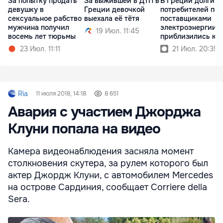
За попытку продать
За выжившей в ДТП в
В Греции долги
девушку в
Греции девочкой
потребителей пе
сексуальное рабство
выехала её тётя
поставщиками
мужчина получил
электроэнергии
19 Июл. 11:45
восемь лет тюрьмы
приблизились к 
млрд
23 Июл. 11:11
21 Июл. 20:35
Ria
11 июля 2018, 14:18
8 651
Авария с участием Джорджа
Клуни попала на видео
Камера видеонаблюдения засняла момент
столкновения скутера, за рулем которого был
актер Джордж Клуни, с автомобилем Mercedes
на острове Сардиния, сообщает Corriere della
Sera.