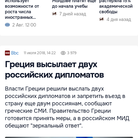
использует
Молдове платят еще
растеряла 15%
возможности от
до начала учебы
академической
роста числа
свободы
7 дней назад
иностранных
4 дня назад
студентов
2 Авг. 12:00
Bbc
11 июля 2018, 14:22
3 979
Греция высылает двух
российских дипломатов
Власти Греции решили выслать двух
российских дипломатов и запретить въезд в
страну еще двум россиянам, сообщают
греческие СМИ. Правительство Греции
готовится принять меры, а в российском МИД
обещают "зеркальный ответ".