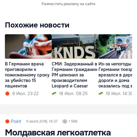
Разместить рекламу на сайте
Похожие новости
В Германии врача
СМИ: Задержанный в
Из-за непогоды в
приговорили к
Германии гражданин
Германии поезд
пожизненному сроку
РМ шпионил за
врезался в дерев
за убийство 15
производителем
дороги и дома
пациентов
Leopard и Caesar
оказались под во
9 Июл. 23:22
18 Июл. 09:25
18 Июл. 14:30
Point
11 июля 2018, 14:37
1 566
Молдавская легкоатлетка