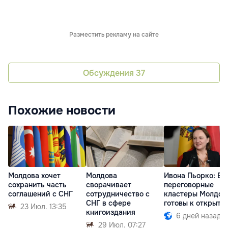
Разместить рекламу на сайте
Обсуждения
37
Похожие новости
Молдова хочет
Молдова
Ивона Пьорко: Вс
сохранить часть
сворачивает
переговорные
соглашений с СНГ
сотрудничество с
кластеры Молдов
СНГ в сфере
готовы к открыти
23 Июл. 13:35
книгоиздания
6 дней назад
29 Июл. 07:27