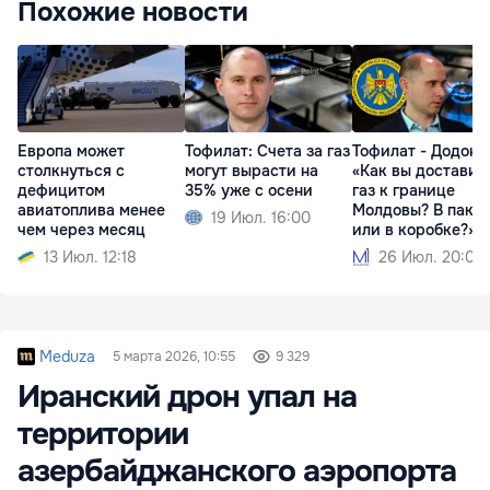
Похожие новости
Европа может
Тофилат: Счета за газ
Тофилат - Додону
столкнуться с
могут вырасти на
«Как вы доставит
дефицитом
35% уже с осени
газ к границе
авиатоплива менее
Молдовы? В паке
19 Июл. 16:00
чем через месяц
или в коробке?»
13 Июл. 12:18
26 Июл. 20:00
Meduza
5 марта 2026, 10:55
9 329
Иранский дрон упал на
территории
азербайджанского аэропорта