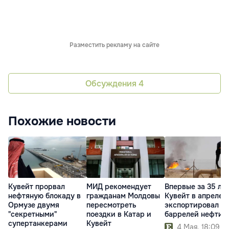
Разместить рекламу на сайте
Обсуждения
4
Похожие новости
Кувейт прорвал
МИД рекомендует
Впервые за 35 лет
нефтяную блокаду в
гражданам Молдовы
Кувейт в апреле
Ормузе двумя
пересмотреть
экспортировал 0
"секретными"
поездки в Катар и
баррелей нефти
супертанкерами
Кувейт
4 Мая. 18:09