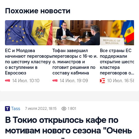
Похожие новости
ЕС и Молдова
Тофан завершил
Все страны ЕС
начинают переговоры
переговоры с 16-ю и.
поддержали
по шестому кластеру
о. министров и
открытие шестого
о вступлении в
готовит решения по
кластера
Евросоюз
составу кабмина
переговоров о
вступлении Молд
14 Июл. 10:10
14 Июл. 19:09
10 Июл. 16:58
Tass
7 июля 2022, 18:15
1 801
В Токио открылось кафе по
мотивам нового сезона "Очень