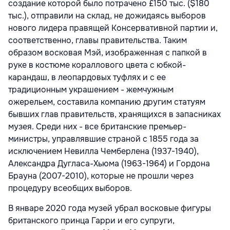
создание которой было потрачено £150 тыс. ($180
тыс.), отправили на склад, не дожидаясь выборов
нового лидера правящей Консервативной партии и,
соответственно, главы правительства. Таким
образом восковая Мэй, изображенная с папкой в
руке в костюме кораллового цвета с юбкой-
карандаш, в леопардовых туфлях и с ее
традиционным украшением - жемчужным
ожерельем, составила компанию другим статуям
бывших глав правительств, хранящихся в запасниках
музея. Среди них - все британские премьер-
министры, управлявшие страной с 1855 года за
исключением Невилла Чемберлена (1937-1940),
Александра Дугласа-Хьюма (1963-1964) и Гордона
Брауна (2007-2010), которые не прошли через
процедуру всеобщих выборов.
В январе 2020 года музей убрал восковые фигуры
британского принца Гарри и его супруги,