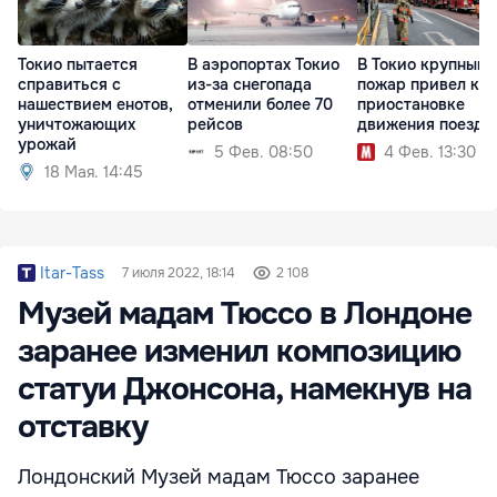
Токио пытается
В аэропортах Токио
В Токио крупный
справиться с
из-за снегопада
пожар привел к
нашествием енотов,
отменили более 70
приостановке
уничтожающих
рейсов
движения поездо
урожай
5 Фев. 08:50
4 Фев. 13:30
18 Мая. 14:45
Itar-Tass
7 июля 2022, 18:14
2 108
Музей мадам Тюссо в Лондоне
заранее изменил композицию
статуи Джонсона, намекнув на
отставку
Лондонский Музей мадам Тюссо заранее