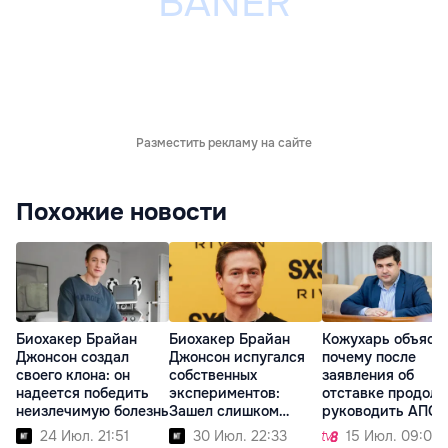
Разместить рекламу на сайте
Похожие новости
Биохакер Брайан
Биохакер Брайан
Кожухарь объясн
Джонсон создал
Джонсон испугался
почему после
своего клона: он
собственных
заявления об
надеется победить
экспериментов:
отставке продол
неизлечимую болезнь
Зашел слишком
руководить АПС
далеко
24 Июл. 21:51
30 Июл. 22:33
15 Июл. 09:01