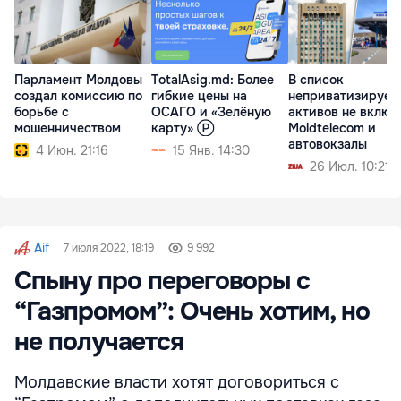
Парламент Молдовы
TotalAsig.md: Более
В список
создал комиссию по
гибкие цены на
неприватизируем
борьбе с
ОСАГО и «Зелёную
активов не включ
мошенничеством
карту» Ⓟ
Moldtelecom и
автовокзалы
4 Июн. 21:16
15 Янв. 14:30
26 Июл. 10:21
Aif
7 июля 2022, 18:19
9 992
Спыну про переговоры с
“Газпромом”: Очень хотим, но
не получается
Молдавские власти хотят договориться с