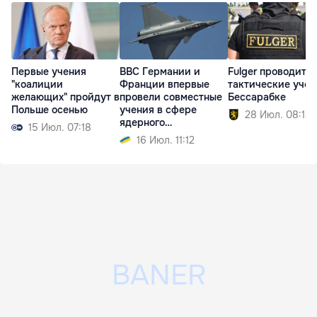
Первые учения
ВВС Германии и
Fulger проводит
"коалиции
Франции впервые
тактические учен
желающих" пройдут в
провели совместные
Бессарабке
Польше осенью
учения в сфере
28 Июл. 08:13
ядерного
15 Июл. 07:18
сдерживания
16 Июл. 11:12