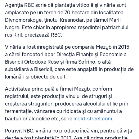
Agenţia RBC scrie că plantaţia viticolă şi vinăria sunt
amplasate pe un teren de 70 hectare din localitatea
Divnomorskoye, ţinutul Krasnodar, pe ţărmul Marii
Negre. Este chiar în apropierea reședinței patriarhului
rus Kiril, precizează RBC.
Vinăria a fost înregistrată pe compania Mezyb în 2015,
a cărei fondatori apar Direcţia Finanţe şi Economie a
Bisericii Ortodoxe Ruse şi firma Sofrino, o altă
subsidiară a Bisericii, care este angajată în producția de
lumânări și obiecte de cult.
Activitatea principală a firmei Mezyb, conform
registrului, este producția vinului de struguri și
creșterea strugurilor, producerea alcoolului etilic prin
fermentație, vânzarea cu ridicata și cu amănuntul a
băuturilor alcoolice etc, scrie
mold-street.com.
Potrivit RBC, vinăria nu produce încă vin, pentru că viţa
de vie a fost plantată în 2012. Așa că prima producție