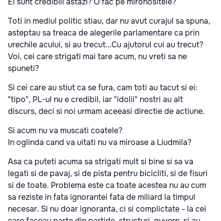
Ei sunt credibili astazi? O fac pe mironositele?
Toti in mediul politic stiau, dar nu avut curajul sa spuna,
asteptau sa treaca de alegerile parlamentare ca prin
urechile acului, si au trecut...Cu ajutorul cui au trecut?
Voi, cei care strigati mai tare acum, nu vreti sa ne
spuneti?
Si cei care au stiut ca se fura, cam toti au tacut si ei:
"tipo", PL-ul nu e credibil, iar "idolii" nostri au alt
discurs, deci si noi urmam aceeasi directie de actiune.
Si acum nu va muscati coatele?
In oglinda cand va uitati nu va miroase a Liudmila?
Asa ca puteti acuma sa strigati mult si bine si sa va
legati si de pavaj, si de pista pentru bicicliti, si de fisuri
si de toate. Problema este ca toate acestea nu au cum
sa reziste in fata ignorantei fata de miliard la timpul
necesar. Si nu doar ignoranta, ci si complictate - la cei
care faceau parte din partide, structuri, guvern, si au