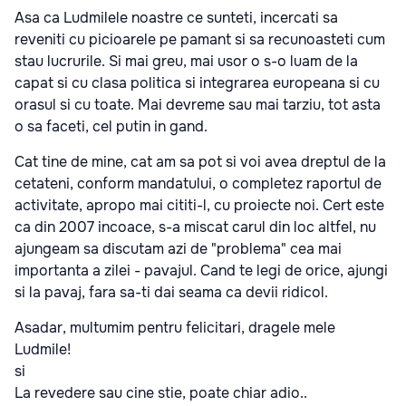
Asa ca Ludmilele noastre ce sunteti, incercati sa
reveniti cu picioarele pe pamant si sa recunoasteti cum
stau lucrurile. Si mai greu, mai usor o s-o luam de la
capat si cu clasa politica si integrarea europeana si cu
orasul si cu toate. Mai devreme sau mai tarziu, tot asta
o sa faceti, cel putin in gand.
Cat tine de mine, cat am sa pot si voi avea dreptul de la
cetateni, conform mandatului, o completez raportul de
activitate, apropo mai cititi-l, cu proiecte noi. Cert este
ca din 2007 incoace, s-a miscat carul din loc altfel, nu
ajungeam sa discutam azi de "problema" cea mai
importanta a zilei - pavajul. Cand te legi de orice, ajungi
si la pavaj, fara sa-ti dai seama ca devii ridicol.
Asadar, multumim pentru felicitari, dragele mele
Ludmile!
si
La revedere sau cine stie, poate chiar adio..