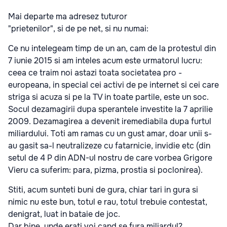
Mai departe ma adresez tuturor
"prietenilor", si de pe net, si nu numai:
Ce nu intelegeam timp de un an, cam de la protestul din
7 iunie 2015 si am inteles acum este urmatorul lucru:
ceea ce traim noi astazi toata societatea pro -
europeana, in special cei activi de pe internet si cei care
striga si acuza si pe la TV in toate partile, este un soc.
Socul dezamagirii dupa sperantele investite la 7 aprilie
2009. Dezamagirea a devenit iremediabila dupa furtul
miliardului. Toti am ramas cu un gust amar, doar unii s-
au gasit sa-l neutralizeze cu fatarnicie, invidie etc (din
setul de 4 P din ADN-ul nostru de care vorbea Grigore
Vieru ca suferim: para, pizma, prostia si poclonirea).
Stiti, acum sunteti buni de gura, chiar tari in gura si
nimic nu este bun, totul e rau, totul trebuie contestat,
denigrat, luat in bataie de joc.
Dar bine, unde erati voi cand se fura miliardul?