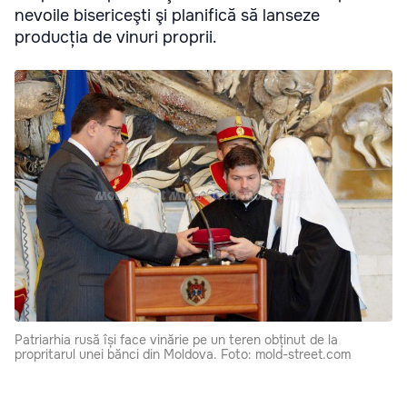
nevoile bisericeşti şi planifică să lanseze
producția de vinuri proprii.
Patriarhia rusă își face vinărie pe un teren obținut de la
propritarul unei bănci din Moldova. Foto: mold-street.com