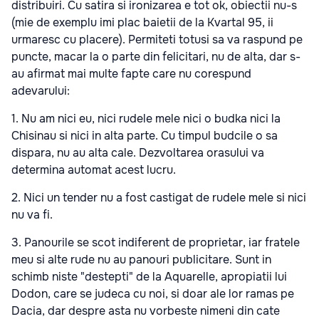
distribuiri. Cu satira si ironizarea e tot ok, obiectii nu-s
(mie de exemplu imi plac baietii de la Kvartal 95, ii
urmaresc cu placere). Permiteti totusi sa va raspund pe
puncte, macar la o parte din felicitari, nu de alta, dar s-
au afirmat mai multe fapte care nu corespund
adevarului:
1. Nu am nici eu, nici rudele mele nici o budka nici la
Chisinau si nici in alta parte. Cu timpul budcile o sa
dispara, nu au alta cale. Dezvoltarea orasului va
determina automat acest lucru.
2. Nici un tender nu a fost castigat de rudele mele si nici
nu va fi.
3. Panourile se scot indiferent de proprietar, iar fratele
meu si alte rude nu au panouri publicitare. Sunt in
schimb niste "destepti" de la Aquarelle, apropiatii lui
Dodon, care se judeca cu noi, si doar ale lor ramas pe
Dacia, dar despre asta nu vorbeste nimeni din cate