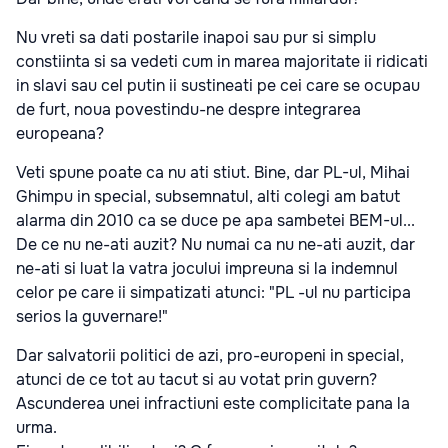
Nu vreti sa dati postarile inapoi sau pur si simplu
constiinta si sa vedeti cum in marea majoritate ii ridicati
in slavi sau cel putin ii sustineati pe cei care se ocupau
de furt, noua povestindu-ne despre integrarea
europeana?
Veti spune poate ca nu ati stiut. Bine, dar PL-ul, Mihai
Ghimpu in special, subsemnatul, alti colegi am batut
alarma din 2010 ca se duce pe apa sambetei BEM-ul...
De ce nu ne-ati auzit? Nu numai ca nu ne-ati auzit, dar
ne-ati si luat la vatra jocului impreuna si la indemnul
celor pe care ii simpatizati atunci: "PL -ul nu participa
serios la guvernare!"
Dar salvatorii politici de azi, pro-europeni in special,
atunci de ce tot au tacut si au votat prin guvern?
Ascunderea unei infractiuni este complicitate pana la
urma.