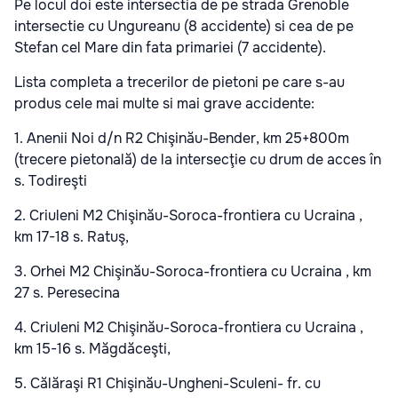
Pe locul doi este intersectia de pe strada Grenoble
intersectie cu Ungureanu (8 accidente) si cea de pe
Stefan cel Mare din fata primariei (7 accidente).
Lista completa a trecerilor de pietoni pe care s-au
produs cele mai multe si mai grave accidente:
1. Anenii Noi d/n R2 Chişinău-Bender, km 25+800m
(trecere pietonală) de la intersecţie cu drum de acces în
s. Todireşti
2. Criuleni M2 Chişinău-Soroca-frontiera cu Ucraina ,
km 17-18 s. Ratuş,
3. Orhei M2 Chişinău-Soroca-frontiera cu Ucraina , km
27 s. Peresecina
4. Criuleni M2 Chişinău-Soroca-frontiera cu Ucraina ,
km 15-16 s. Măgdăceşti,
5. Călăraşi R1 Chişinău-Ungheni-Sculeni- fr. cu