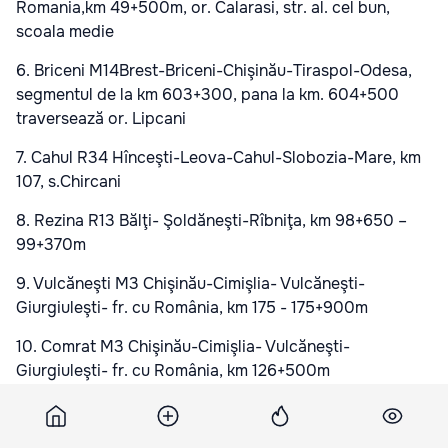
Romania,km 49+500m, or. Calarasi, str. al. cel bun,
scoala medie
6. Briceni M14Brest-Briceni-Chişinău-Tiraspol-Odesa,
segmentul de la km 603+300, pana la km. 604+500
traversează or. Lipcani
7. Cahul R34 Hînceşti-Leova-Cahul-Slobozia-Mare, km
107, s.Chircani
8. Rezina R13 Bălţi- Şoldăneşti-Rîbniţa, km 98+650 –
99+370m
9. Vulcăneşti M3 Chişinău-Cimişlia- Vulcăneşti-
Giurgiuleşti- fr. cu România, km 175 - 175+900m
10. Comrat M3 Chişinău-Cimişlia- Vulcăneşti-
Giurgiuleşti- fr. cu România, km 126+500m
Anul trecut numai in capitala 27 de pietoni au fost ucisi
pe marcajul care le este destinat si aproape 400 (379)