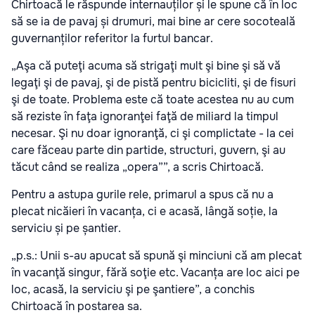
Chirtoacă le răspunde internauților și le spune că în loc
să se ia de pavaj și drumuri, mai bine ar cere socoteală
guvernanților referitor la furtul bancar.
„Aşa că puteţi acuma să strigaţi mult şi bine şi să vă
legaţi şi de pavaj, şi de pistă pentru bicicliti, şi de fisuri
şi de toate. Problema este că toate acestea nu au cum
să reziste în faţa ignoranţei faţă de miliard la timpul
necesar. Şi nu doar ignoranţă, ci şi complictate - la cei
care făceau parte din partide, structuri, guvern, şi au
tăcut când se realiza „opera””, a scris Chirtoacă.
Pentru a astupa gurile rele, primarul a spus că nu a
plecat nicăieri în vacanța, ci e acasă, lângă soție, la
serviciu și pe șantier.
„p.s.: Unii s-au apucat să spună şi minciuni că am plecat
în vacanţă singur, fără soţie etc. Vacanța are loc aici pe
loc, acasă, la serviciu şi pe şantiere”, a conchis
Chirtoacă în postarea sa.