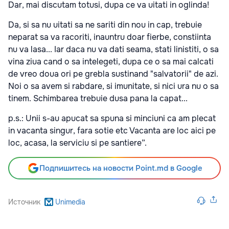
Dar, mai discutam totusi, dupa ce va uitati in oglinda!
Da, si sa nu uitati sa ne sariti din nou in cap, trebuie
neparat sa va racoriti, inauntru doar fierbe, constiinta
nu va lasa... Iar daca nu va dati seama, stati linistiti, o sa
vina ziua cand o sa intelegeti, dupa ce o sa mai calcati
de vreo doua ori pe grebla sustinand "salvatorii" de azi.
Noi o sa avem si rabdare, si imunitate, si nici ura nu o sa
tinem. Schimbarea trebuie dusa pana la capat...
p.s.: Unii s-au apucat sa spuna si minciuni ca am plecat
in vacanta singur, fara sotie etc Vacanta are loc aici pe
loc, acasa, la serviciu si pe santiere”.
Подпишитесь на новости Point.md в Google
Источник
Unimedia