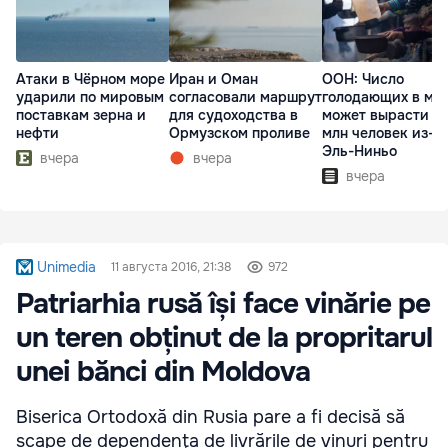
Атаки в Чёрном море
Иран и Оман
ООН: Число
ударили по мировым
согласовали маршрут
голодающих в ми
поставкам зерна и
для судоходства в
может вырасти д
нефти
Ормузском проливе
млн человек из-з
Эль-Ниньо
вчера
вчера
вчера
Unimedia
11 августа 2016, 21:38
972
Patriarhia rusă își face vinărie pe
un teren obținut de la propritarul
unei bănci din Moldova
Biserica Ortodoxă din Rusia pare a fi decisă să
scape de dependenţa de livrările de vinuri pentru