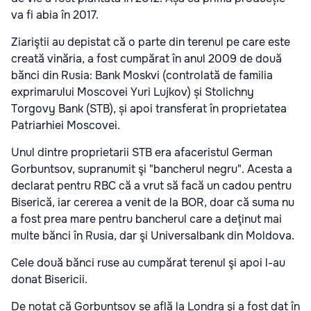
va fi abia în 2017.
Ziariştii au depistat că o parte din terenul pe care este
creată vinăria, a fost cumpărat în anul 2009 de două
bănci din Rusia: Bank Moskvi (controlată de familia
exprimarului Moscovei Yuri Lujkov) și Stolichny
Torgovy Bank (STB), și apoi transferat în proprietatea
Patriarhiei Moscovei.
Unul dintre proprietarii STB era afaceristul German
Gorbuntsov, supranumit şi "bancherul negru". Acesta a
declarat pentru RBC că a vrut să facă un cadou pentru
Biserică, iar cererea a venit de la BOR, doar că suma nu
a fost prea mare pentru bancherul care a deţinut mai
multe bănci în Rusia, dar şi Universalbank din Moldova.
Cele două bănci ruse au cumpărat terenul şi apoi l-au
donat Bisericii.
De notat că Gorbuntsov se află la Londra şi a fost dat în