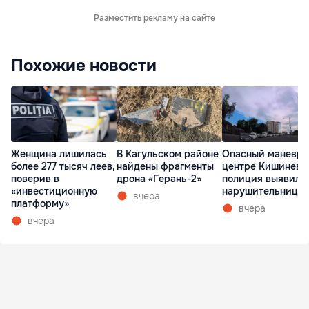
Разместить рекламу на сайте
Похожие новости
Женщина лишилась
В Кагульском районе
Опасный маневр 
более 277 тысяч леев,
найдены фрагменты
центре Кишинева
поверив в
дрона «Герань-2»
полиция выявила
«инвестиционную
нарушительницу
вчера
платформу»
вчера
вчера