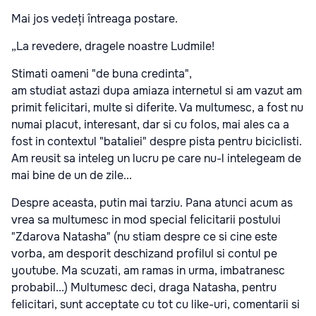
Mai jos vedeți întreaga postare.
„La revedere, dragele noastre Ludmile!
Stimati oameni "de buna credinta",
am studiat astazi dupa amiaza internetul si am vazut am
primit felicitari, multe si diferite. Va multumesc, a fost nu
numai placut, interesant, dar si cu folos, mai ales ca a
fost in contextul "bataliei" despre pista pentru biciclisti.
Am reusit sa inteleg un lucru pe care nu-l intelegeam de
mai bine de un de zile...
Despre aceasta, putin mai tarziu. Pana atunci acum as
vrea sa multumesc in mod special felicitarii postului
"Zdarova Natasha" (nu stiam despre ce si cine este
vorba, am desporit deschizand profilul si contul pe
youtube. Ma scuzati, am ramas in urma, imbatranesc
probabil...) Multumesc deci, draga Natasha, pentru
felicitari, sunt acceptate cu tot cu like-uri, comentarii si