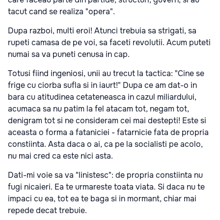
tacut cand se realiza "opera".
Dupa razboi, multi eroi! Atunci trebuia sa strigati, sa
rupeti camasa de pe voi, sa faceti revolutii. Acum puteti
numai sa va puneti cenusa in cap.
Totusi fiind ingeniosi, unii au trecut la tactica: "Cine se
frige cu ciorba sufla si in iaurt!" Dupa ce am dat-o in
bara cu atitudinea cetateneasca in cazul miliardului,
acumaca sa nu patim la fel atacam tot, negam tot,
denigram tot si ne consideram cei mai destepti! Este si
aceasta o forma a fataniciei - fatarnicie fata de propria
constiinta. Asta daca o ai, ca pe la socialisti pe acolo,
nu mai cred ca este nici asta.
Dati-mi voie sa va "linistesc": de propria constiinta nu
fugi nicaieri. Ea te urmareste toata viata. Si daca nu te
impaci cu ea, tot ea te baga si in mormant, chiar mai
repede decat trebuie.