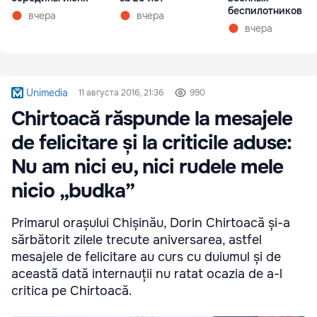
беспилотников
вчера
вчера
вчера
Unimedia
11 августа 2016, 21:36
990
Chirtoacă răspunde la mesajele
de felicitare și la criticile aduse:
Nu am nici eu, nici rudele mele
nicio „budka”
Primarul orașului Chișinău, Dorin Chirtoacă și-a
sărbătorit zilele trecute aniversarea, astfel
mesajele de felicitare au curs cu duiumul și de
această dată internauții nu ratat ocazia de a-l
critica pe Chirtoacă.