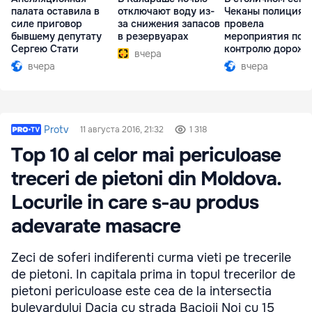
палата оставила в
отключают воду из-
Чеканы полиция
силе приговор
за снижения запасов
провела
бывшему депутату
в резервуарах
мероприятия по
Сергею Стати
контролю дорожн
вчера
движения
вчера
вчера
Protv
11 августа 2016, 21:32
1 318
Top 10 al celor mai periculoase
treceri de pietoni din Moldova.
Locurile in care s-au produs
adevarate masacre
Zeci de soferi indiferenti curma vieti pe trecerile
de pietoni. In capitala prima in topul trecerilor de
pietoni periculoase este cea de la intersectia
bulevardului Dacia cu strada Bacioii Noi cu 15