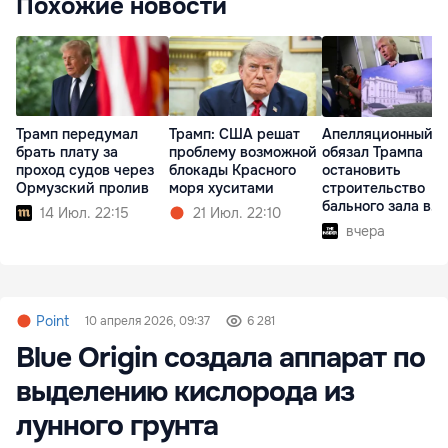
Похожие новости
Трамп передумал
Трамп: США решат
Апелляционный с
брать плату за
проблему возможной
обязал Трампа
проход судов через
блокады Красного
остановить
Ормузский пролив
моря хуситами
строительство
бального зала в
14 Июл. 22:15
21 Июл. 22:10
Белом доме
вчера
Point
10 апреля 2026, 09:37
6 281
Blue Origin создала аппарат по
выделению кислорода из
лунного грунта