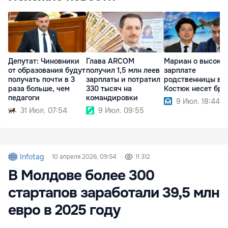
Депутат: Чиновники
Глава ARCOM
Мариан о высоко
от образования будут
получил 1,5 млн леев
зарплате
получать почти в 3
зарплаты и потратил
родственницы в О
раза больше, чем
330 тысяч на
Костюк несет бре
педагоги
командировки
9 Июл. 18:44
31 Июл. 07:54
9 Июл. 09:55
Infotag
10 апреля 2026, 09:54
11 312
В Молдове более 300
стартапов заработали 39,5 млн
евро в 2025 году