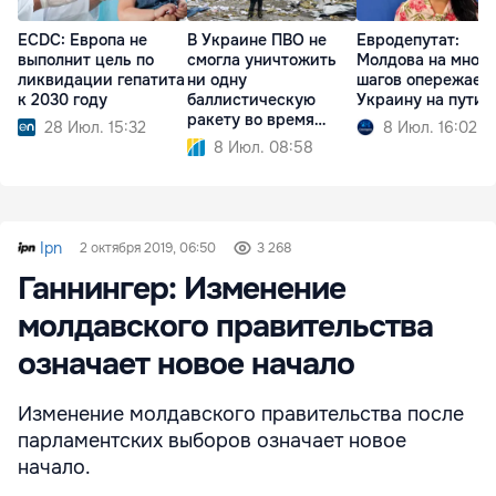
ECDC: Европа не
В Украине ПВО не
Евродепутат:
выполнит цель по
смогла уничтожить
Молдова на много
ликвидации гепатита
ни одну
шагов опережает
к 2030 году
баллистическую
Украину на пути 
ракету во время
28 Июл. 15:32
8 Июл. 16:02
атаки РФ
8 Июл. 08:58
Ipn
2 октября 2019, 06:50
3 268
Ганнингер: Изменение
молдавского правительства
означает новое начало
Изменение молдавского правительства после
парламентских выборов означает новое
начало.