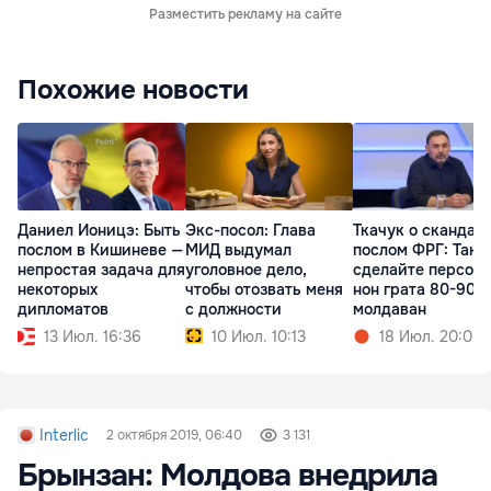
Разместить рекламу на сайте
Похожие новости
Даниел Ионицэ: Быть
Экс-посол: Глава
Ткачук о скандале
послом в Кишиневе —
МИД выдумал
послом ФРГ: Так
непростая задача для
уголовное дело,
сделайте персон
некоторых
чтобы отозвать меня
нон грата 80-90%
дипломатов
с должности
молдаван
13 Июл. 16:36
10 Июл. 10:13
18 Июл. 20:00
Interlic
2 октября 2019, 06:40
3 131
Брынзан: Молдова внедрила