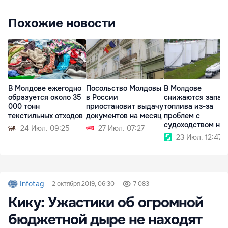
Похожие новости
В Молдове ежегодно
Посольство Молдовы
В Молдове
образуется около 35
в России
снижаются запас
000 тонн
приостановит выдачу
топлива из-за
текстильных отходов
документов на месяц
проблем с
судоходством на
24 Июл. 09:25
27 Июл. 07:27
Дунае
23 Июл. 12:47
Infotag
2 октября 2019, 06:30
7 083
Кику: Ужастики об огромной
бюджетной дыре не находят