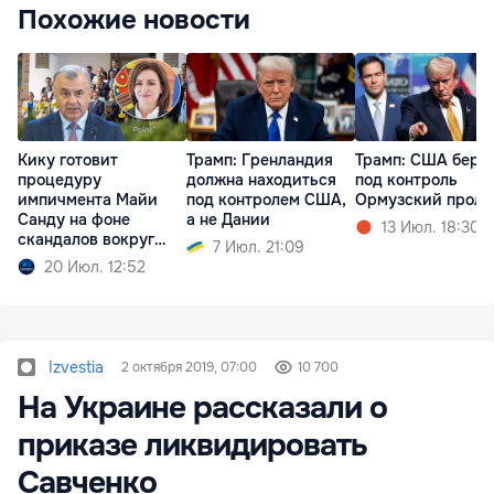
Похожие новости
Кику готовит
Трамп: Гренландия
Трамп: США беру
процедуру
должна находиться
под контроль
импичмента Майи
под контролем США,
Ормузский проли
Санду на фоне
а не Дании
13 Июл. 18:30
скандалов вокруг
7 Июл. 21:09
партии PAS
20 Июл. 12:52
Izvestia
2 октября 2019, 07:00
10 700
На Украине рассказали о
приказе ликвидировать
Савченко