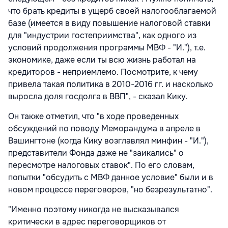
что брать кредиты в ущерб своей налогооблагаемой
базе (имеется в виду повышение налоговой ставки
для "индустрии гостеприимства", как одного из
условий продолжения программы МВФ - "И."), т.е.
экономике, даже если ты всю жизнь работал на
кредиторов - неприемлемо. Посмотрите, к чему
привела такая политика в
2010-2016
гг. и насколько
выросла доля госдолга в ВВП", - сказал Кику.
Он также отметил, что "в ходе проведенных
обсуждений по поводу Меморандума в апреле в
Вашингтоне (когда Кику возглавлял минфин - "И."),
представители Фонда даже не "заикались" о
пересмотре налоговых ставок". По его словам,
попытки "обсудить с МВФ данное условие" были и в
новом процессе переговоров, "но безрезультатно".
"Именно поэтому никогда не высказывался
критически в адрес переговорщиков от