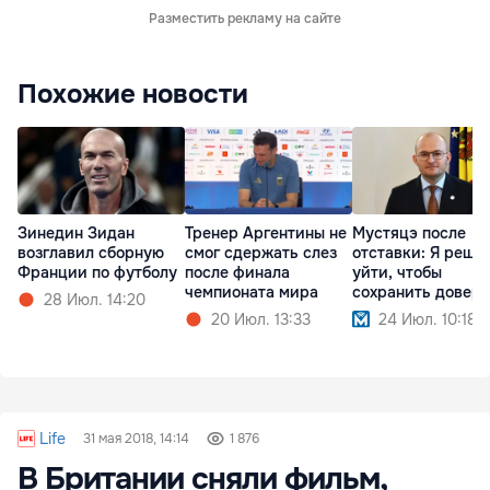
Разместить рекламу на сайте
Похожие новости
Зинедин Зидан
Тренер Аргентины не
Мустяцэ после
возглавил сборную
смог сдержать слез
отставки: Я реши
Франции по футболу
после финала
уйти, чтобы
чемпионата мира
сохранить довер
28 Июл. 14:20
20 Июл. 13:33
24 Июл. 10:18
Life
31 мая 2018, 14:14
1 876
В Британии сняли фильм,