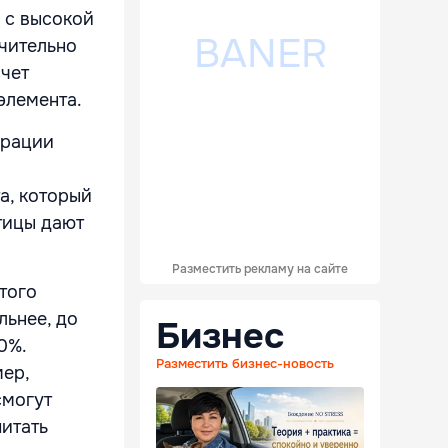
 с высокой
чительно
счет
элемента.
ерации
а, который
тицы дают
Разместить рекламу на сайте
того
льнее, до
Бизнес
0%.
Разместить бизнес-новость
мер,
смогут
питать