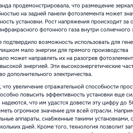
манда продемонстрировала, что размещение зеркал
ностью на задней панели фотоэлемента может зна
ность установки. Рост напряжения происходит за 
инфракрасного фотонного газа внутри солнечного 
 подтвердило возможность использовать для ген
слишком мало энергии для прямого производства
кало может направлять их на разогрев фотоэлемент
 высокой энергией. Эти высокоэнергетические час
во дополнительного электричества.
, что увеличение отражательной способности прос
пособно повысить эффективность установки еще си
 надеются, что им удастся довести эту цифру до 5
иметь огромное значение для всей отрасли. Напри
льные аппараты, снабженные такими установками, 
скольких дней. Кроме того, технология позволит за