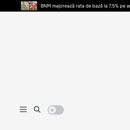
BNM majorează rata de bază la 7,5% pe a