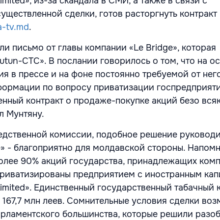
imited», из-за скандала в СМИ, а также в связи с
уществленной сделки, готов расторгнуть контракт
a-tv.md
.
и письмо от главы компании «Lе Bridge», которая
utun-CTC». В послании говорилось о том, что на о
я в прессе и на фоне постоянно требуемой от нег
ормации по вопросу приватизации госпредприятия
енный контракт о продаже-покупке акций безо вся
л Мунтяну.
едственной комиссии, подобное решение руководи
e» - благоприятно для молдавской стороны. Напомн
более 90% акций государства, принадлежащих ком
приватизированы предприятием с иностранным кап
Limited». Единственный государственный табачный
 167,7 млн леев. Сомнительные условия сделки воз
арламентского большинства, которые решили разоб