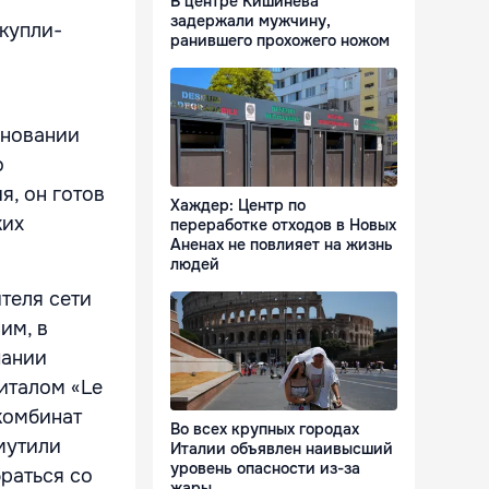
В центре Кишинева
задержали мужчину,
 купли-
ранившего прохожего ножом
сновании
о
, он готов
Хаждер: Центр по
ких
переработке отходов в Новых
Аненах не повлияет на жизнь
людей
теля сети
им, в
пании
италом «Le
 комбинат
Во всех крупных городах
мутили
Италии объявлен наивысший
уровень опасности из-за
раться со
жары