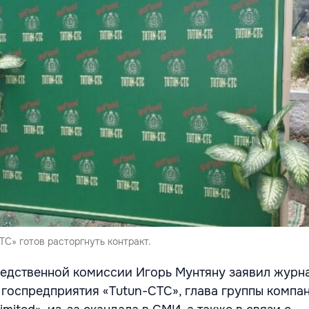
C» готов расторгнуть контракт.
следственной комиссии Игорь Мунтяну заявил журн
 госпредприятия «Tutun-CTC», глава группы компа