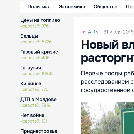
Политика
Экономика
Общество
Пр
Цены на топливо
новостей:
376
31 июля 2019
A-Tv
Бельцы
Новый вл
новостей:
5726
Газовый кризис
расторгн
новостей:
406
Гагаузия
Первые плоды раб
новостей:
10842
расследованием с
Кишинев
государственной 
новостей:
770
ДТП в Молдове
новостей:
7819
Нет войне
новостей:
131
Приднестровье