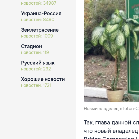
новостей:
34987
Украина-Россия
новостей:
8490
Землетрясение
новостей:
1009
Стадион
новостей:
119
Русский язык
новостей:
292
Хорошие новости
новостей:
1721
Новый владелец «Tutun-CT
Так, глава данной 
что новый владелец