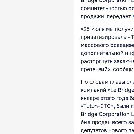
Bridge Corporation L
сомнительностью ос
продажи, передает
«25 июля мы получил
приватизировала «T
массового освещени
дополнительной инф
расторгнуть заключ
претензий», сообщи
По словам главы сл
компаний «Lе Bridg
январе этого года 
«Tutun-CTC», были 
Bridge Corporation 
был продан всего за
депутатов нового п