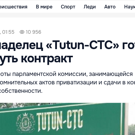
оисшествия
В мире
Спорт
Леди
Авто
Нау
, 01:55
10 956
аделец «Tutun-CTC» го
уть контракт
оты парламентской комиссии, занимающейся
омнительных актов приватизации и сдачи в к
собственности.