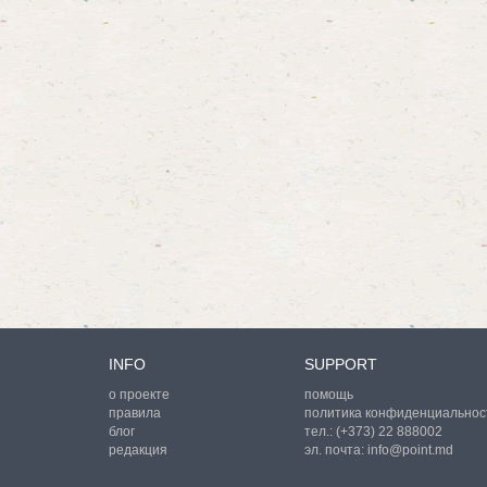
INFO
SUPPORT
о проекте
помощь
правила
политика конфиденциальнос
блог
тел.:
(+373) 22 888002
редакция
эл. почта:
info@point.md