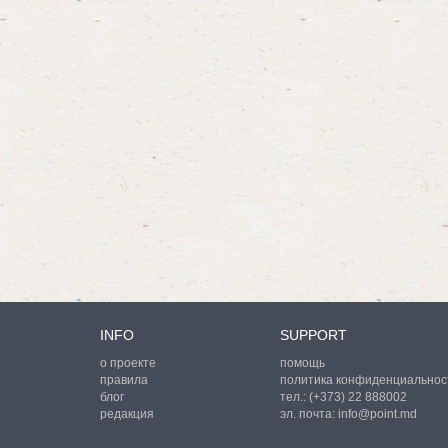
INFO
SUPPORT
о проекте
помощь
правила
политика конфиденциальнос
блог
тел.:
(+373) 22 888002
редакция
эл. почта:
info@point.md