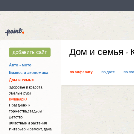
Дом и семья
К
добавить сайт
Авто - мото
по алфавиту
по дате
по по
Бизнес и экономика
Дом и семья
Здоровье и красота
Умелые руки
Кулинария
Праздники и
торжества,свадьбы
Детство
Животные и растения
Интерьер и ремонт, дача