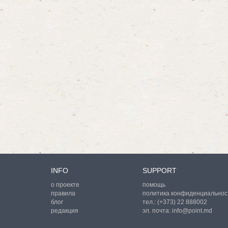
INFO
SUPPORT
о проекте
помощь
правила
политика конфиденциальнос
блог
тел.:
(+373) 22 888002
редакция
эл. почта:
info@point.md