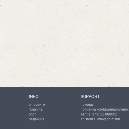
INFO
SUPPORT
о проекте
помощь
правила
политика конфиденциальнос
блог
тел.:
(+373) 22 888002
редакция
эл. почта:
info@point.md