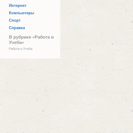
Интернет
Компьютеры
Спорт
Справка
В рубрике «Работа и
Учеба»
Работа и Учеба