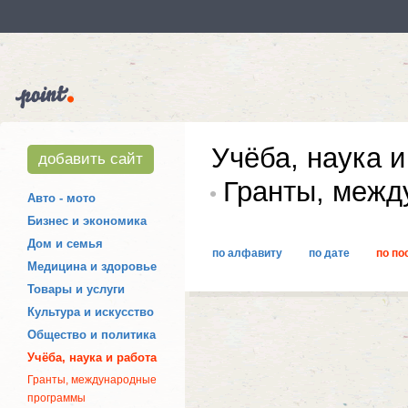
Учёба, наука и
добавить сайт
Гранты, межд
Авто - мото
Бизнес и экономика
Дом и семья
по алфавиту
по дате
по по
Медицина и здоровье
Товары и услуги
Культура и искусство
Общество и политика
Учёба, наука и работа
Гранты, международные
программы