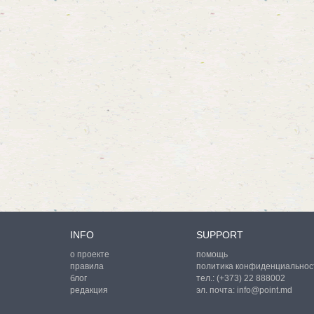
INFO
SUPPORT
о проекте
помощь
правила
политика конфиденциальнос
блог
тел.:
(+373) 22 888002
редакция
эл. почта:
info@point.md