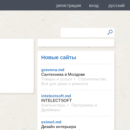
Новые сайты
gravena.md
Сантехника в Молдове
Товары и услуги
Строительство,
Всё для дома и ремонта
intelectsoft.md
INTELECTSOFT
Компьютеры
Программы и
Драйверы
eximol.md
Дизайн интерьера