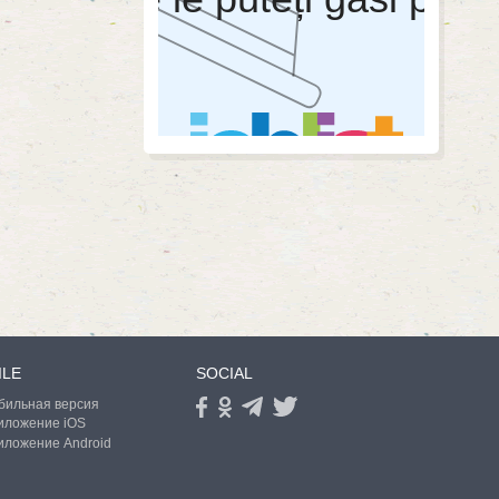
ILE
SOCIAL
бильная версия
иложение iOS
иложение Android