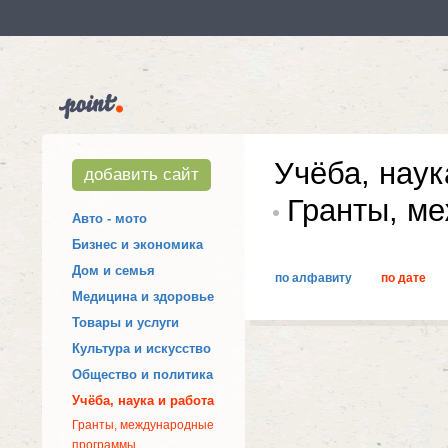
Учёба, наук
добавить сайт
Гранты, м
Авто - мото
Бизнес и экономика
Дом и семья
по алфавиту
по дате
Медицина и здоровье
Товары и услуги
Культура и искусство
Общество и политика
Учёба, наука и работа
Гранты, международные
программы