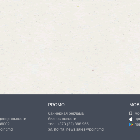
PROMO
MOB
баннерная реклама
мо
денциальности
бизнес-новости
пр
888002
тел.:
+373 (22) 888 966
пр
oint.md
эл. почта:
news.sales@point.md