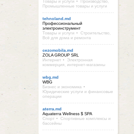
Товары и услуги
Производство,
Промышленные товары и услуги
tehnoland.md
Профессиональный
электроинструмент
Товары и услуги
Строительство,
Всё для дома и ремонта
cezomobila.md
ZOLA GROUP SRL
Интернет
Электронная
коммерция, интернет-магазины
wbg.md
WBG
Бизнес и экономика
Юридические услуги и финансовые
операции
aterra.md
Aquaterra Wellness $ SPA
Спорт
Спортивные комплексы и
бассейны