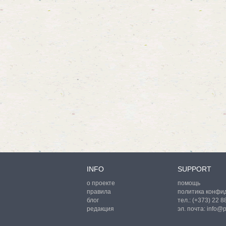
INFO
SUPPORT
о проекте
помощь
правила
политика конфи
блог
тел.:
(+373) 22 
редакция
эл. почта:
info@p