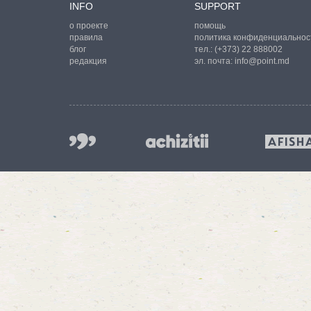
INFO
SUPPORT
о проекте
помощь
правила
политика конфиденциальнос
блог
тел.:
(+373) 22 888002
редакция
эл. почта:
info@point.md