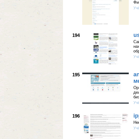
Фи
Уч
u
194
Са
на
об
Уч
a
195
м
Ор
де
би
Уч
i
196
Не
Уч