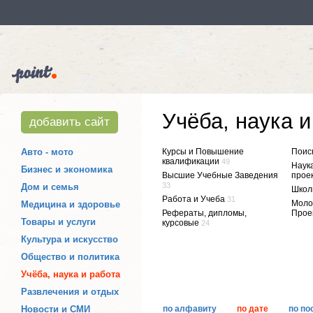
Учёба, наука и
добавить сайт
Авто - мото
Курсы и Повышение
Поис
квалификации
49
Наук
Бизнес и экономика
Высшие Учебные Заведения
прое
33
Дом и семья
Школ
Работа и Учеба
31
Моло
Медицина и здоровье
Рефераты, дипломы,
Прое
Товары и услуги
курсовые
24
Культура и искусство
Общество и политика
Учёба, наука и работа
Развлечения и отдых
Новости и СМИ
по алфавиту
по дате
по по