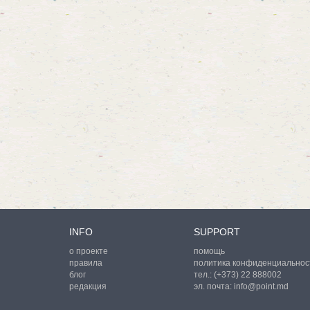
INFO
SUPPORT
о проекте
помощь
правила
политика конфиденциальнос
блог
тел.:
(+373) 22 888002
редакция
эл. почта:
info@point.md