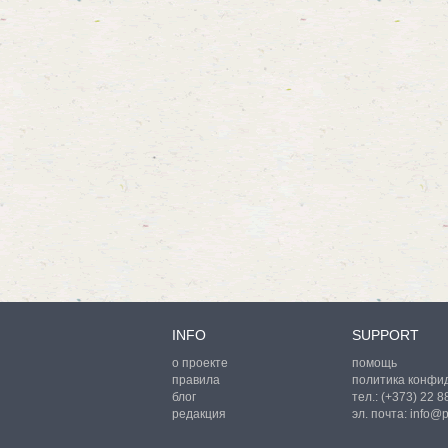
INFO
SUPPORT
о проекте
помощь
правила
политика конфи
блог
тел.:
(+373) 22 
редакция
эл. почта:
info@p