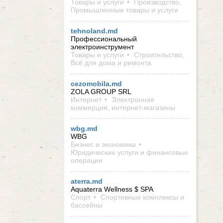
Товары и услуги
Производство,
Промышленные товары и услуги
tehnoland.md
Профессиональный
электроинструмент
Товары и услуги
Строительство,
Всё для дома и ремонта
cezomobila.md
ZOLA GROUP SRL
Интернет
Электронная
коммерция, интернет-магазины
wbg.md
WBG
Бизнес и экономика
Юридические услуги и финансовые
операции
aterra.md
Aquaterra Wellness $ SPA
Спорт
Спортивные комплексы и
бассейны