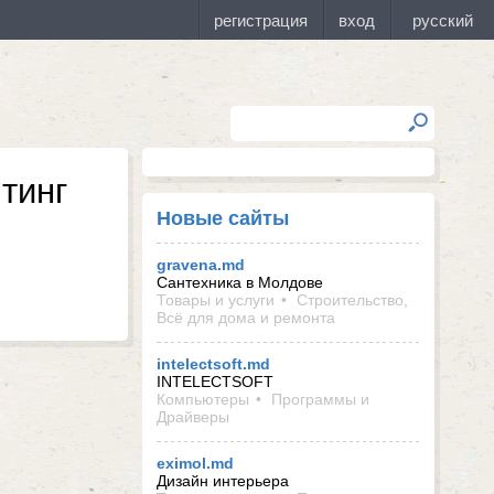
тинг
Новые сайты
gravena.md
Сантехника в Молдове
Товары и услуги
Строительство,
Всё для дома и ремонта
intelectsoft.md
INTELECTSOFT
Компьютеры
Программы и
Драйверы
eximol.md
Дизайн интерьера