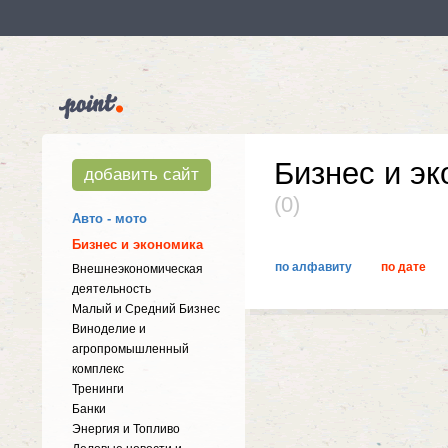
Бизнес и э
добавить сайт
(0)
Авто - мото
Бизнес и экономика
по алфавиту
по дате
Внешнеэкономическая
деятельность
Малый и Средний Бизнес
Виноделие и
агропромышленный
комплекс
Тренинги
Банки
Энергия и Топливо