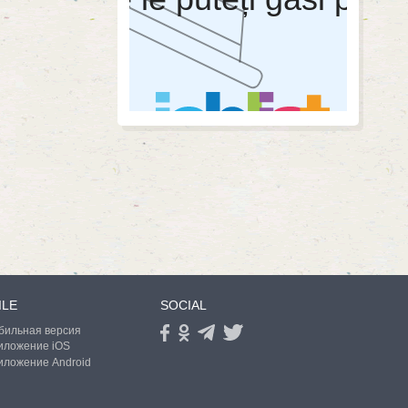
ILE
SOCIAL
бильная версия
иложение iOS
иложение Android