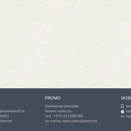
PROMO
MOB
баннерная реклама
мо
денциальности
бизнес-новости
пр
888002
тел.:
+373 (22) 888 966
пр
oint.md
эл. почта:
news.sales@point.md