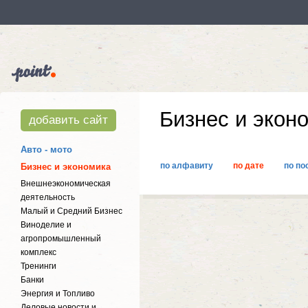
Бизнес и экон
добавить сайт
Авто - мото
по алфавиту
по дате
по по
Бизнес и экономика
Внешнеэкономическая
деятельность
Малый и Средний Бизнес
Виноделие и
агропромышленный
комплекс
Тренинги
Банки
Энергия и Топливо
Деловые новости и