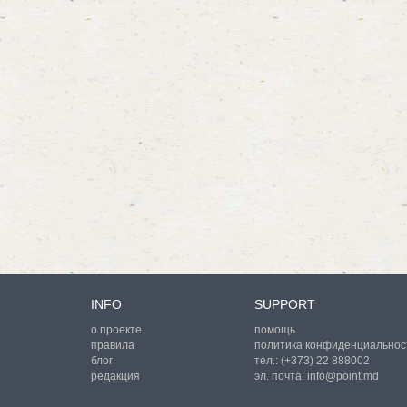
INFO
SUPPORT
о проекте
помощь
правила
политика конфиденциальнос
блог
тел.:
(+373) 22 888002
редакция
эл. почта:
info@point.md