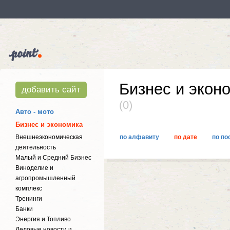
Бизнес и экон
добавить сайт
(0)
Авто - мото
Бизнес и экономика
Внешнеэкономическая
по алфавиту
по дате
по по
деятельность
Малый и Средний Бизнес
Виноделие и
агропромышленный
комплекс
Тренинги
Банки
Энергия и Топливо
Деловые новости и