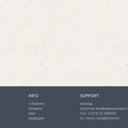
INFO
SUPPORT
о проекте
помощь
правила
политика конфиденциальнос
блог
тел.:
(+373) 22 888002
редакция
эл. почта:
info@point.md