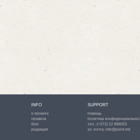
INFO
SUPPORT
о проекте
помощь
правила
политика конфиденциальнос
блог
тел.:
(+373) 22 888002
редакция
эл. почта:
info@point.md