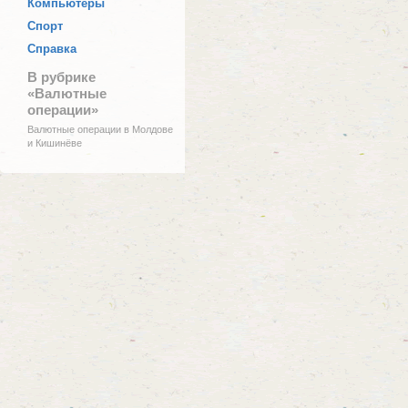
Компьютеры
Спорт
Справка
В рубрике
«Валютные
операции»
Валютные операции в Молдове
и Кишинёве