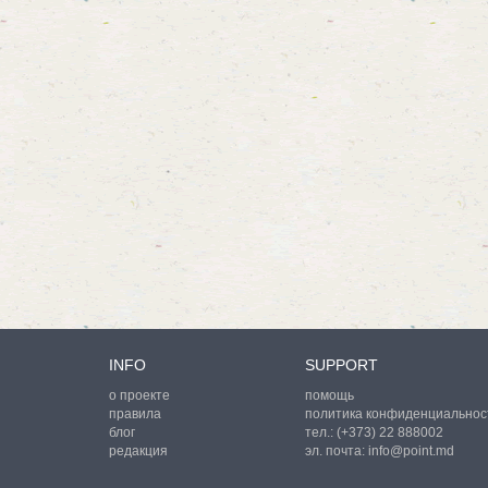
INFO
SUPPORT
о проекте
помощь
правила
политика конфиденциальнос
блог
тел.:
(+373) 22 888002
редакция
эл. почта:
info@point.md