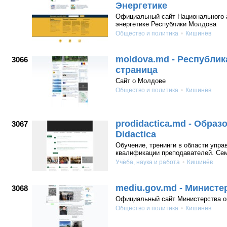
Энергетике
Официальный сайт Национального а
энергетике Республики Молдова
Общество и политика
Кишинёв
moldova.md - Республи
3066
страница
Сайт о Молдове
Общество и политика
Кишинёв
prodidactica.md - Обра
3067
Didactica
Обучение, тренинги в области упра
квалификации преподавателей. Сем
Учёба, наука и работа
Кишинёв
mediu.gov.md - Минист
3068
Официальный сайт Министерства 
Общество и политика
Кишинёв