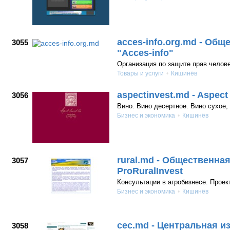
acces-info.org.md - Об
3055
"Аcces-info"
Организация по защите прав челов
Товары и услуги
Кишинёв
aspectinvest.md - Aspect 
3056
Вино. Вино десертное. Вино сухое,
Бизнес и экономика
Кишинёв
rural.md - Общественна
3057
ProRuralInvest
Консультации в агробизнесе. Проек
Бизнес и экономика
Кишинёв
cec.md - Центральная и
3058