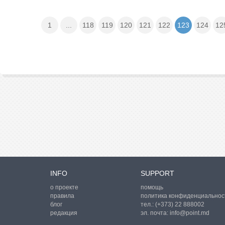
1
...
118
119
120
121
122
123
124
12
INFO
SUPPORT
о проекте
помощь
правила
политика конфиденциальнос
блог
тел.:
(+373) 22 888002
редакция
эл. почта:
info@point.md