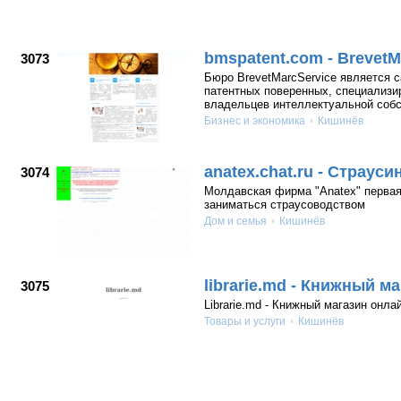
bmspatent.com - BrevetM
3073
Бюро BrevetMarcService является 
патентных поверенных, специализи
владельцев интеллектуальной собс
Бизнес и экономика
Кишинёв
anatex.chat.ru - Страус
3074
Молдавская фирма "Anatex" первая
заниматься страусоводством
Дом и семья
Кишинёв
librarie.md - Книжный м
3075
Librarie.md - Книжный магазин онла
Товары и услуги
Кишинёв