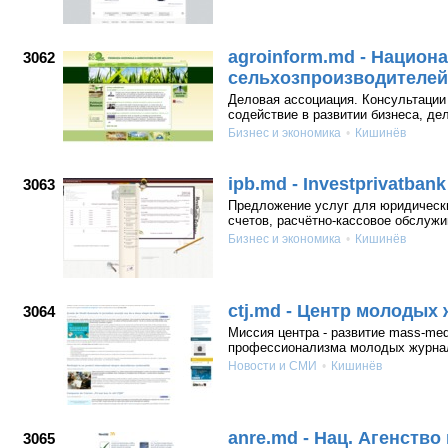
agroinform.md - Национ
3062
сельхозпроизводителей
Деловая ассоциация. Консультации 
содействие в развитии бизнеса, дел
Бизнес и экономика
Кишинёв
ipb.md - Investprivatbank
3063
Предложение услуг для юридически
счетов, расчётно-кассовое обслужив
Бизнес и экономика
Кишинёв
ctj.md - Центр молодых
3064
Миссия центра - развитие mass-me
профессионализма молодых журнал
Новости и СМИ
Кишинёв
anre.md - Нац. Агенств
3065