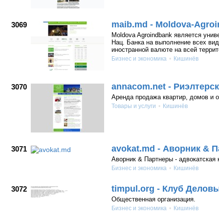
maib.md - Moldova-Agro
3069
Moldova Agroindbank является уни
Нац. Банка на выполнение всех вид
иностранной валюте на всей терри
Бизнес и экономика
Кишинёв
annacom.net - Риэлтер
3070
Аренда продажа квартир, домов и
Товары и услуги
Кишинёв
avokat.md - Аворник & 
3071
Аворник & Партнеры - адвокатская 
Бизнес и экономика
Кишинёв
timpul.org - Клуб Дело
3072
Общественная организация.
Бизнес и экономика
Кишинёв