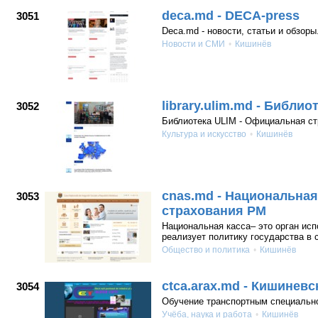
deca.md - DECA-press
3051
Deca.md - новости, статьи и обзоры
Новости и СМИ
Кишинёв
library.ulim.md - Библио
3052
Библиотека ULIM - Официальная ст
Культура и искусство
Кишинёв
cnas.md - Национальная
3053
страхования РМ
Национальная касса– это орган исп
реализует политику государства в 
Общество и политика
Кишинёв
ctca.arax.md - Кишинев
3054
Обучение транспортным специальн
Учёба, наука и работа
Кишинёв