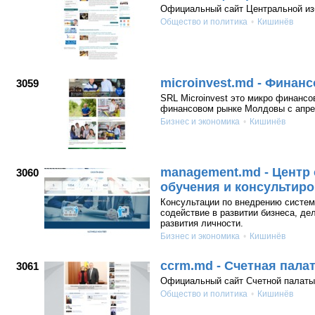
Официальный сайт Центральной из
Общество и политика
Кишинёв
microinvest.md - Финан
3059
SRL Microinvest это микро финансо
финансовом рынке Молдовы с апрел
Бизнес и экономика
Кишинёв
management.md - Центр
3060
обучения и консультир
Консультации по внедрению систем
содействие в развитии бизнеса, де
развития личности.
Бизнес и экономика
Кишинёв
ccrm.md - Счетная пала
3061
Официальный сайт Счетной палаты
Общество и политика
Кишинёв