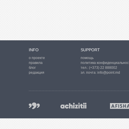
INFO
SUPPORT
о проекте
помощь
правила
политика конфиденциальнос
блог
тел.:
(+373) 22 888002
редакция
эл. почта:
info@point.md