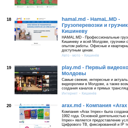
hamal.md - HamaL.MD -
18
Грузоперевозки и грузчик
Кишиневу
HAMAL.MD - Профессиональные груз
Кишиневу и всей Молдове, грузчики 
опытом работы. Офисные и квартирн
доступным ценам.
Авто - мото
Кишинёв
play.md - Первый видеох
19
Молдовы
Самые свежие, интересные и актуал
видеоролики в Молдове, а также воз
создания каналов и прямых трансляц
Интернет
Кишинёв
arax.md - Компания «Arax
20
Компания «Arax Impex» была создана
1992 года. Основной деятельностью 
Impex» является предоставление усл
Цифрового ТВ, фиксированной и IP 