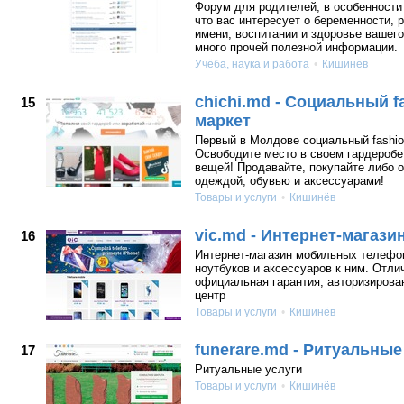
Форум для родителей, в особенности
что вас интересует о беременности, 
имени, воспитании и здоровье вашего 
много прочей полезной информации.
Учёба, наука и работа
Кишинёв
chichi.md - Cоциальный f
15
маркет
Первый в Молдове социальный fashio
Освободите место в своем гардеробе
вещей! Продавайте, покупайте либо 
одеждой, обувью и аксессуарами!
Товары и услуги
Кишинёв
vic.md - Интернет-магази
16
Интернет-магазин мобильных телефо
ноутбуков и аксессуаров к ним. Отли
официальная гарантия, авторизиров
центр
Товары и услуги
Кишинёв
funerare.md - Ритуальные
17
Ритуальные услуги
Товары и услуги
Кишинёв