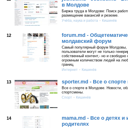
в Молдове
Биржа труда в Молдове: Поиск работ
размещение вакансий и резюме.
Учёба, наука и работа
Кишинёв
forum.md - Общетематиче
12
молдавский форум
Самый популярный форум Молдовы, 
пользователи могут не только генери
собственный контент,- но и свободно
огромным количеством людей на люб
границ.
Интернет
Кишинёв
sporter.md - Все о спорт
13
Все о спорте в Молдове. Новости, об
спортсмены.
Спорт
Кишинёв
mama.md - Все о детях и 
14
родителях