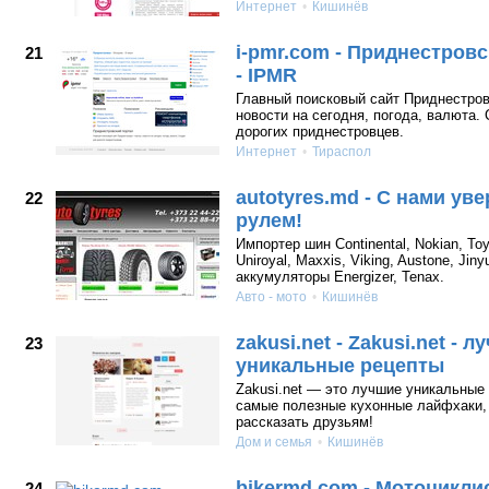
Интернет
Кишинёв
i-pmr.com - Приднестров
21
- IPMR
Главный поисковый сайт Приднестров
новости на сегодня, погода, валюта.
дорогих приднестровцев.
Интернет
Тираспол
autotyres.md - С нами уве
22
рулем!
Импортер шин Continental, Nokian, Toy
Uniroyal, Maxxis, Viking, Austone, Jin
аккумуляторы Energizer, Tenax.
Авто - мото
Кишинёв
zakusi.net - Zakusi.net - 
23
уникальные рецепты
Zakusi.net — это лучшие уникальные
самые полезные кухонные лайфхаки, 
рассказать друзьям!
Дом и семья
Кишинёв
bikermd.com - Мотоцикли
24