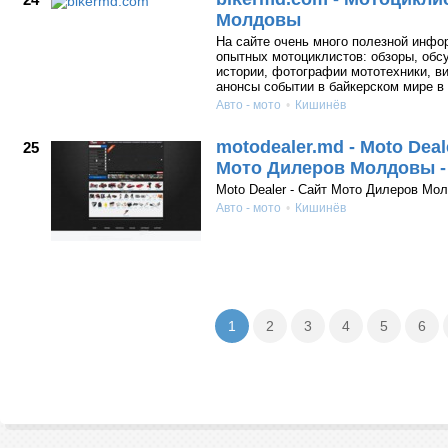
Молдовы
На сайте очень много полезной инфо
опытных мотоциклистов: обзоры, обс
истории, фотографии мототехники, в
анонсы событии в байкерском мире в
Авто - мото
Кишинёв
motodealer.md - Moto Deal
25
Мото Дилеров Молдовы -
Moto Dealer - Сайт Мото Дилеров Мол
Авто - мото
Кишинёв
1
2
3
4
5
6