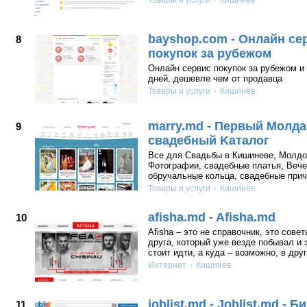
Товары и услуги
Кишинёв
bayshop.com - Онлайн се
8
покупок за рубежом
Онлайн сервис покупок за рубежом и 
дней, дешевле чем от продавца
Товары и услуги
Кишинёв
marry.md - Первый Молд
9
свадебный Kаталог
Все для Свадьбы в Кишиневе, Молдо
Фотографии, свадебные платья, Вече
обручальные кольца, свадебные приче
Товары и услуги
Кишинёв
afisha.md - Afisha.md
10
Afisha – это не справочник, это сове
друга, который уже везде побывал и з
стоит идти, а куда – возможно, в друг
Интернет
Кишинёв
joblist.md - Joblist.md - 
11