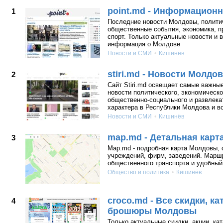
point.md - Информацион
1
Последние новости Молдовы, полити
общественные события, экономика, п
спорт. Только актуальные новости и 
информация о Молдове
Новости и СМИ
Кишинёв
stiri.md - Новости Молдо
2
Cайт Stiri.md освещает самые важны
новости политического, экономическо
общественно-социального и развлека
характера в Республики Молдова и в
Новости и СМИ
Кишинёв
map.md - Детальная карт
3
Map.md - подробная карта Молдовы, 
учреждений, фирм, заведений. Марш
общественного транспорта и удобный
Общество и политика
Кишинёв
croco.md - Все скидки, ка
4
брошюры Молдовы
Только актуальные скидки, акции, кат