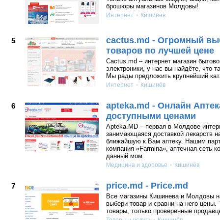
брошюры магазинов Молдовы!
Интернет
Кишинёв
cactus.md - Огромный в
5
товаров по лучшей цене
Cactus.md – интернет магазин бытово
электроники, у нас вы найдёте, что т
Мы рады предложить крупнейший кат
Интернет
Кишинёв
apteka.md - Онлайн Аптек
6
доступными ценами
Apteka.MD – первая в Молдове интерн
занимающаяся доставкой лекарств на
ближайшую к Вам аптеку. Нашим пар
компания «Farmina», аптечная сеть к
данный мом
Медицина и здоровье
Кишинёв
price.md - Price.md
7
Все магазины Кишинева и Молдовы н
выбери товар и сравни на него цены.
товары, только проверенные продавц