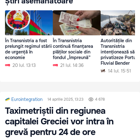
Știri asemănătoare
În Transnistria a fost
În Transnistria
Autoritățile din
prelungit regimul stării
continuă finanțarea
Transnistria
de urgență în
plăților sociale din
intenționează să
economie
fondul „Împreună”
privatizeze Portul
Fluvial Bender
20 Iul. 13:13
21 Iul. 14:36
14 Iul. 15:51
Eurointegration
14 aprilie 2025, 13:23
4 678
Taximetriștii din regiunea
capitalei Greciei vor intra în
grevă pentru 24 de ore