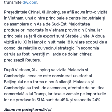
transmite
dw.com
.
Președintele Chinei, Xi Jinping, se află acum într-o vizită
în Vietnam, unul dintre principalele centre industriale și
de asamblare din Asia de Sud-Est. Majoritatea
produselor importate în Vietnam provin din China, iar
principala sa țară de export sunt Statele Unite. A doua
vizită a lui Xi în Hanoi din ultimele 18 luni are scopul de a
consolida relațiile cu vecinul strategic, în economia
căruia au fost investiți miliarde de dolari chinezi,
precizează Reuters.
După Vietnam, Xi Jinping va vizita Malaezia și
Cambodgia, ceea ce este considerat un efort al
Beijingului de a forma o nouă alianță. Malaezia și
Cambodgia au fost, de asemenea, afectate de politica
comercială a lui Trump, iar taxele vamale pe importurile
lor de produse în SUA sunt de 49% și respectiv 24%.
Acum ne puteți urmări și