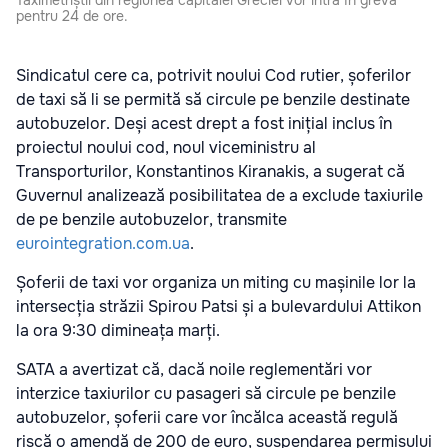
Taximetriștii din regiunea capitalei Greciei vor intra în grevă
pentru 24 de ore.
Sindicatul cere ca, potrivit noului Cod rutier, șoferilor
de taxi să li se permită să circule pe benzile destinate
autobuzelor. Deși acest drept a fost inițial inclus în
proiectul noului cod, noul viceministru al
Transporturilor, Konstantinos Kiranakis, a sugerat că
Guvernul analizează posibilitatea de a exclude taxiurile
de pe benzile autobuzelor, transmite
eurointegration.com.ua
.
Șoferii de taxi vor organiza un miting cu mașinile lor la
intersecția străzii Spirou Patsi și a bulevardului Attikon
la ora 9:30 dimineața marți.
SATA a avertizat că, dacă noile reglementări vor
interzice taxiurilor cu pasageri să circule pe benzile
autobuzelor, șoferii care vor încălca această regulă
riscă o amendă de 200 de euro, suspendarea permisului