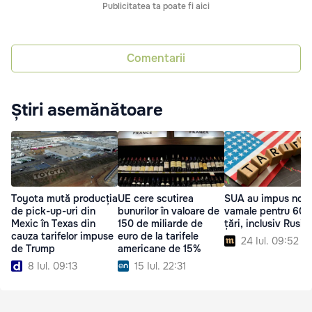
Publicitatea ta poate fi aici
Comentarii
Știri asemănătoare
Toyota mută producția
UE cere scutirea
SUA au impus noi 
de pick-up-uri din
bunurilor în valoare de
vamale pentru 60 
Mexic în Texas din
150 de miliarde de
țări, inclusiv Rusia
cauza tarifelor impuse
euro de la tarifele
24 Iul. 09:52
de Trump
americane de 15%
8 Iul. 09:13
15 Iul. 22:31