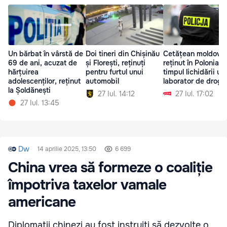
Un bărbat în vârstă de
Doi tineri din Chișinău
Cetățean moldove
69 de ani, acuzat de
și Florești, reținuți
reținut în Polonia în
hărțuirea
pentru furtul unui
timpul lichidării un
adolescenților, reținut
automobil
laborator de drogu
la Șoldănești
27 Iul. 14:12
27 Iul. 17:02
27 Iul. 13:45
Dw
14 aprilie 2025, 13:50
6 699
China vrea să formeze o coaliție
împotriva taxelor vamale
americane
Diplomații chinezi au fost instruiți să dezvolte o