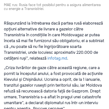
MAE rus: Rusia face tot posibilul pentru a asigura alimentarea
cu energie a Transnistriei.
Răspunzând la întrebarea dacă partea rusă elaborează
opțiuni alternative de livrare a gazelor către
Transnistria în condițiile în care Moldovagaz ar putea
înceta să mai fie furnizorul său obligatoriu, el a subliniat
că „nu poate să nu fie îngrijorătoare soarta
Transnistriei, unde locuiesc aproximativ 220.000 de
cetățeni ruși”, relatează
infotag.md
.
„Criza livrărilor de gaze către această regiune, care a
pornit la începutul anului, a fost provocată de acțiunile
Kievului și Chișinăului. Ucraina a oprit, de la 1 ianuarie,
tranzitul gazelor rusești prin teritoriul său, iar Moldova
refuză să recunoască datoria față de Gazprom. Drept
urmare, Transnistria s-a aflat în pragul unei catastrofe
umanitare”, a declarat diplomatul rus într-un interviu
pentru agenția „Россия сегодня”.