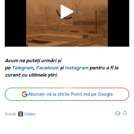
Acum ne puteți urmări și
pe
Telegram
,
Facebook
și
Instagram
pentru a fi la
curent cu ultimele știri.
Abonați-vă la știrile Point.md pe Google
Sursă
Unian