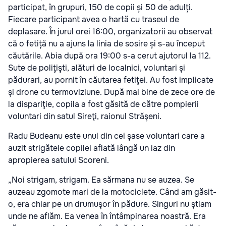
participat, în grupuri, 150 de copii și 50 de adulți.
Fiecare participant avea o hartă cu traseul de
deplasare. În jurul orei 16:00, organizatorii au observat
că o fetiță nu a ajuns la linia de sosire și s-au început
căutările. Abia după ora 19:00 s-a cerut ajutorul la 112.
Sute de poliţişti, alături de localnici, voluntari și
pădurari, au pornit în căutarea fetiţei. Au fost implicate
și drone cu termoviziune. După mai bine de zece ore de
la dispariţie, copila a fost găsită de către pompierii
voluntari din satul Sireţi, raionul Străşeni.
Radu Budeanu este unul din cei şase voluntari care a
auzit strigătele copilei aflată lângă un iaz din
apropierea satului Scoreni.
„Noi strigam, strigam. Ea sărmana nu se auzea. Se
auzeau zgomote mari de la motociclete. Când am găsit-
o, era chiar pe un drumuşor în pădure. Singuri nu ştiam
unde ne aflăm. Ea venea în întâmpinarea noastră. Era