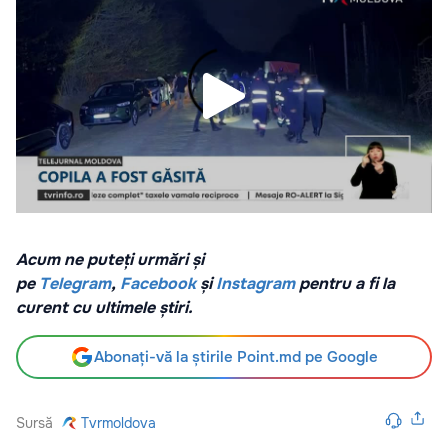
Acum ne puteți urmări și
pe
Telegram
,
Facebook
și
Instagram
pentru a fi la
curent cu ultimele știri.
Abonați-vă la știrile Point.md pe Google
Sursă
Tvrmoldova