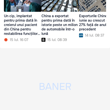
Un cip, implantat
China a exportat
Exporturile Chinei 
pentru prima dată în
pentru prima dată în
iunie au crescut cu
creierul unui pacient
istorie peste un milion
27% față de anul
din China pentru
de automobile într-o
precedent
restabilirea funcțiilor
lună
14 Iul. 08:37
mâinii
15 Iul. 16:07
15 Iul. 08:39