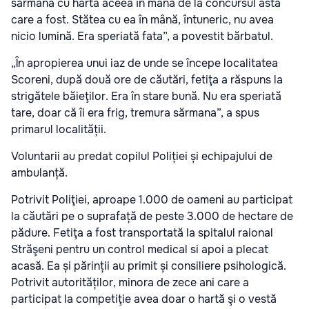
sărmana cu harta aceea în mână de la concursul ăsta
care a fost. Stătea cu ea în mână, întuneric, nu avea
nicio lumină. Era speriată fata”, a povestit bărbatul.
„În apropierea unui iaz de unde se începe localitatea
Scoreni, după două ore de căutări, fetiţa a răspuns la
strigătele băieţilor. Era în stare bună. Nu era speriată
tare, doar că îi era frig, tremura sărmana”, a spus
primarul localității.
Voluntarii au predat copilul Poliției și echipajului de
ambulanță.
Potrivit Poliţiei, aproape 1.000 de oameni au participat
la căutări pe o suprafață de peste 3.000 de hectare de
pădure. Fetiţa a fost transportată la spitalul raional
Străşeni pentru un control medical si apoi a plecat
acasă. Ea și părinții au primit și consiliere psihologică.
Potrivit autorităților, minora de zece ani care a
participat la competiţie avea doar o hartă şi o vestă