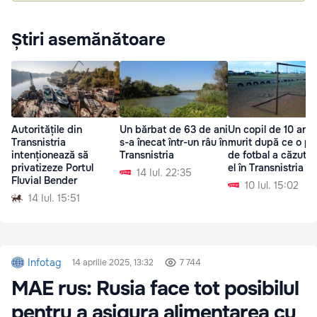
Știri asemănătoare
Autoritățile din
Un bărbat de 63 de ani
Un copil de 10 ani 
Transnistria
s-a înecat într-un râu în
murit după ce o po
intenționează să
Transnistria
de fotbal a căzut 
privatizeze Portul
el în Transnistria
14 Iul. 22:35
Fluvial Bender
10 Iul. 15:02
14 Iul. 15:51
Infotag
14 aprilie 2025, 13:32
7 744
MAE rus: Rusia face tot posibilul
pentru a asigura alimentarea cu