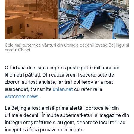
Cele mai puternice vânturi din ultimele decenii lovesc Beijingul și
nordul Chinei.
O furtună de nisip a cuprins peste patru milioane de
kilometri pătrați. Din cauza vremii severe, sute de
zboruri au fost anulate, iar traficul feroviar a fost
suspendat, transmite
unian.net
cu referire la
watchers.news
.
La Beijing a fost emisă prima alertă „portocalie” din
ultimele decenii. În multe supermarketuri și magazine din
întregul oraș rafturile s-au golit, deoarece locuitorii au
început să facă provizii de alimente.