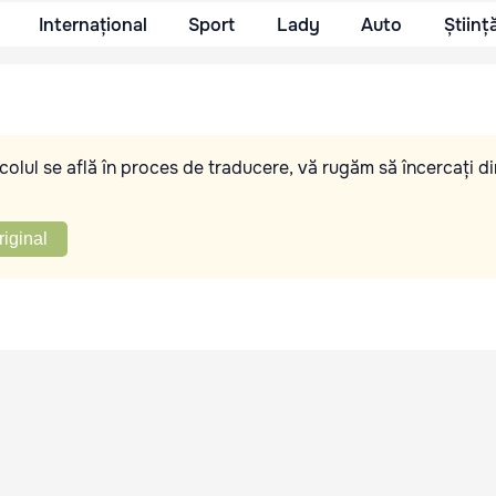
Internațional
Sport
Lady
Auto
Științ
olul se află în proces de traducere, vă rugăm să încercați di
riginal