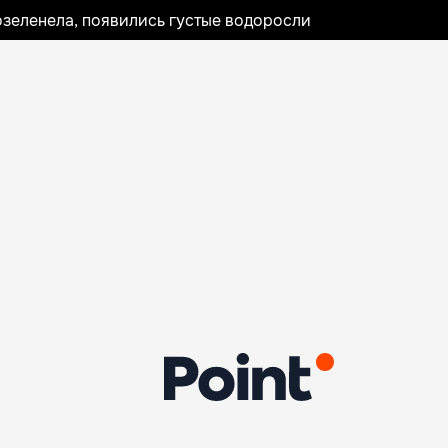
озеленела, появились густые водоросли