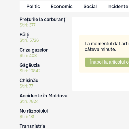
Politic
Economic
Social
Incidente
Prețurile la carburanți
Știri:
377
Bălți
Știri:
5726
La momentul dat artic
câteva minute.
Criza gazelor
Știri:
408
Înapoi la articolul o
Găgăuzia
Știri:
10842
Chișinău
Știri:
771
Accidente în Moldova
Știri:
7824
Nu războiului
Știri:
131
Transnistria