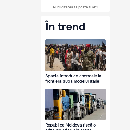
Publicitatea ta poate fi aici
În trend
Spania introduce controale la
frontieră după modelul Italiei
Republica Moldova riscă o