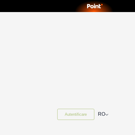
⌵
RO
Autentificare