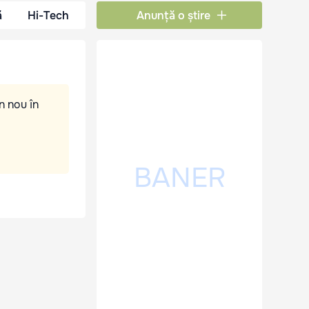
ă
Hi-Tech
Anunță o știre
n nou în