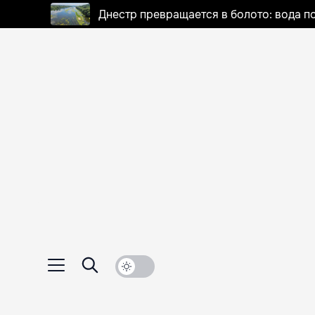
Днестр превращается в болото: вода п