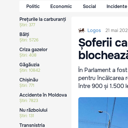
Politic
Economic
Social
Incidente
Prețurile la carburanți
Știri:
377
21 mai 202
Logos
Bălți
Șoferii c
Știri:
5726
Criza gazelor
blochează
Știri:
408
Găgăuzia
În Parlament a fost
Știri:
10842
pentru încălcarea r
Chișinău
între 900 și 1.500 l
Știri:
771
Accidente în Moldova
Știri:
7823
Nu războiului
Știri:
131
Transnistria