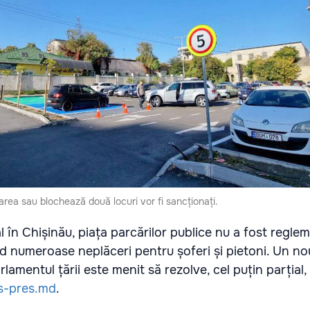
area sau blochează două locuri vor fi sancționați.
l în Chișinău, piața parcărilor publice nu a fost regle
nd numeroase neplăceri pentru șoferi și pietoni. Un no
rlamentul țării este menit să rezolve, cel puțin parțial
s-pres.md
.