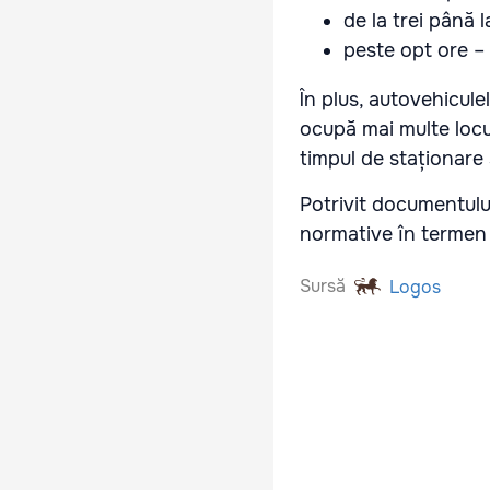
de la trei până 
peste opt ore – 
În plus, autovehicule
ocupă mai multe locu
timpul de staționare s
Potrivit documentului
normative în termen d
Sursă
Logos