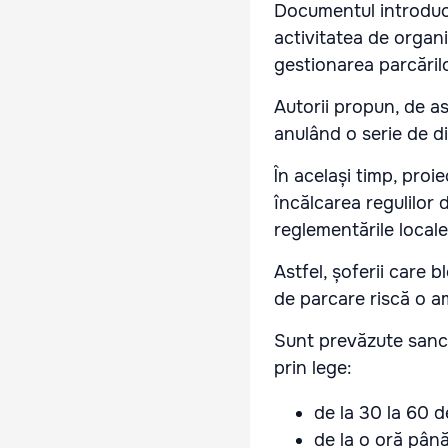
Documentul introduce
activitatea de organiz
gestionarea parcărilor
Autorii propun, de a
anulând o serie de d
În același timp, proi
încălcarea regulilor 
reglementările locale
Astfel, șoferii care
de parcare riscă o a
Sunt prevăzute sancț
prin lege:
de la 30 la 60 d
de la o oră până