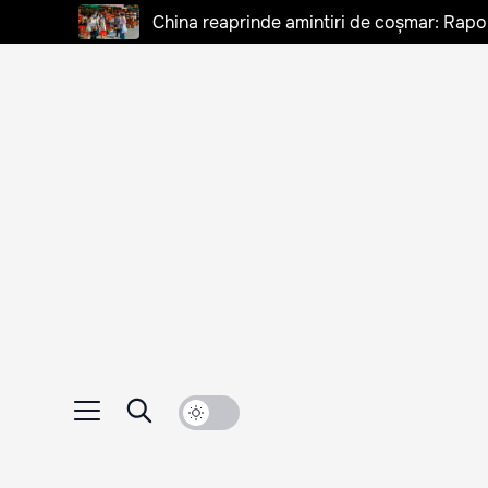
China reaprinde amintiri de coșmar: Rapo