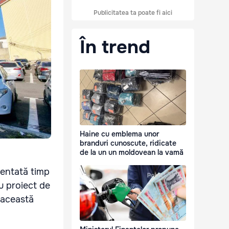
Publicitatea ta poate fi aici
În trend
Haine cu emblema unor
branduri cunoscute, ridicate
de la un un moldovean la vamă
mentată timp
u proiect de
, această