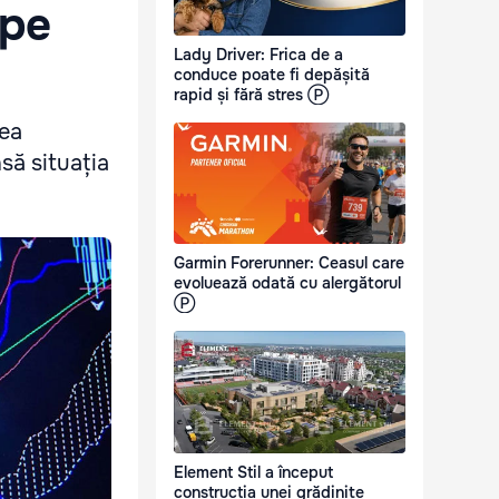
 pe
Lady Driver: Frica de a
conduce poate fi depășită
rapid și fără stres Ⓟ
tea
nsă situația
Garmin Forerunner: Ceasul care
evoluează odată cu alergătorul
Ⓟ
Element Stil a început
construcția unei grădinițe