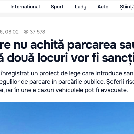
Internațional
Sport
Lady
Auto
Științ
6, 08:02
37 578
are nu achită parcarea sa
 două locuri vor fi sancț
 înregistrat un proiect de lege care introduce san
egulilor de parcare în parcările publice. Șoferii ri
ei, iar în unele cazuri vehiculele pot fi evacuate.