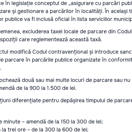
 în legislație conceptul de „asigurare cu parcări publ
are și gestionare a parcărilor în localități. În același t
 publice va fi inclusă oficial în lista serviciilor munici
semenea, excluderea taxei locale de parcare din Codul 
ispoziții care reglementează această taxă.
ectul modifică Codul contravențional și introduce sanc
de parcare în parcările publice organizate în conformi
.
 blochează două sau mai multe locuri de parcare sau nu
mendă de la 900 la 1.500 de lei.
iuni diferențiate pentru depășirea timpului de parcare 
e minute – amendă de la 150 la 300 de lei;
 la trei ore – de la 300 la 600 de lei;