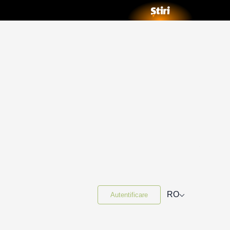
⌵
RO
Autentificare