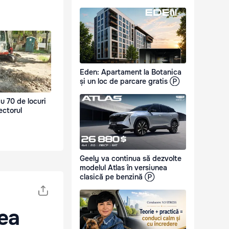
Eden: Apartament la Botanica
și un loc de parcare gratis Ⓟ
u 70 de locuri
ectorul
Geely va continua să dezvolte
modelul Atlas în versiunea
clasică pe benzină Ⓟ
tea