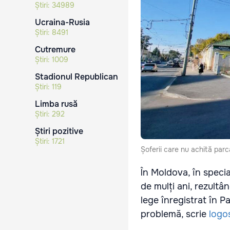
Știri:
34989
Ucraina-Rusia
Știri:
8491
Cutremure
Știri:
1009
Stadionul Republican
Știri:
119
Limba rusă
Știri:
292
Știri pozitive
Știri:
1721
Șoferii care nu achită parc
În Moldova, în specia
de mulți ani, rezultâ
lege înregistrat în Pa
problemă, scrie
logo