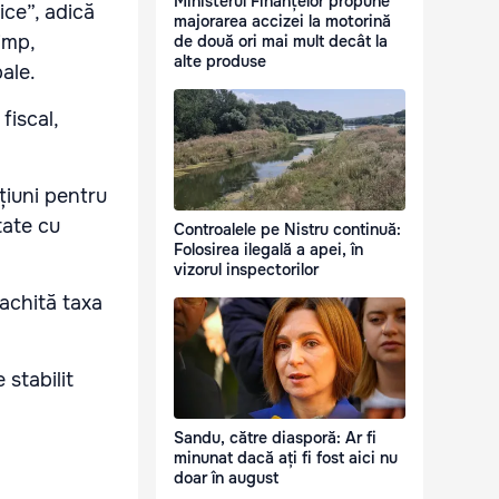
Ministerul Finanțelor propune
ice”, adică
majorarea accizei la motorină
imp,
de două ori mai mult decât la
alte produse
pale.
fiscal,
țiuni pentru
tate cu
Controalele pe Nistru continuă:
Folosirea ilegală a apei, în
vizorul inspectorilor
 achită taxa
stabilit
Sandu, către diasporă: Ar fi
minunat dacă ați fi fost aici nu
doar în august