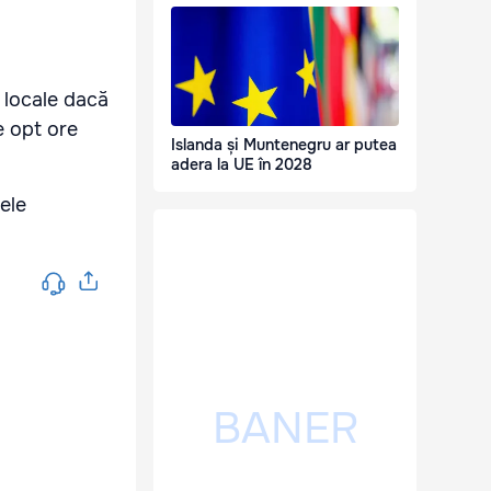
r locale dacă
e opt ore
Islanda și Muntenegru ar putea
adera la UE în 2028
ele