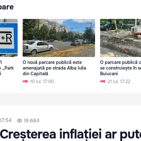
oare
i
O nouă parcare publică este
O parcare publică c
p „Park
amenajată pe strada Alba Iulia
se construiește în s
i
din Capitală
Buiucani
10 Iul. 17:00
21 Iul. 17:22
07:54
18 684
 Creșterea inflației ar pu