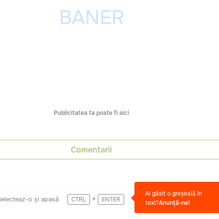
Publicitatea ta poate fi aici
Comentarii
Ai găsit o greșeală în
+
Selecteaz-o și apasă
CTRL
ENTER
text?
Anunță-ne!