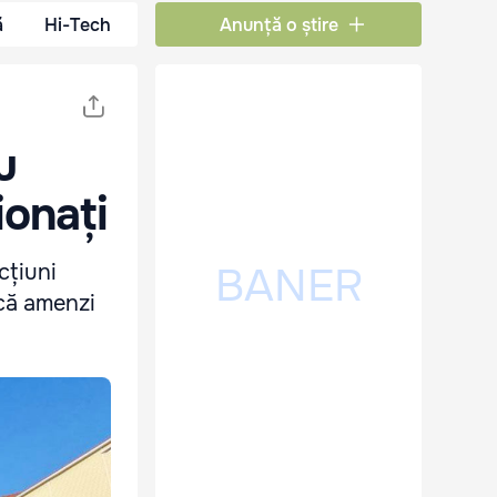
ă
Hi-Tech
Anunță o știre
u
ionați
cțiuni
scă amenzi