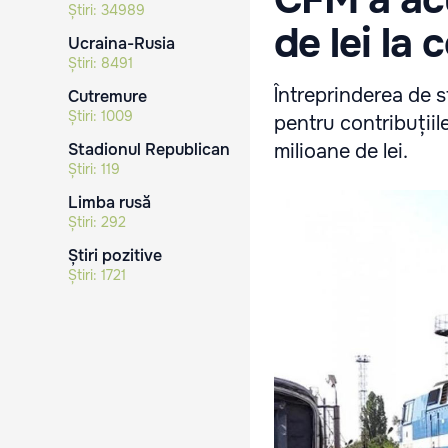
Știri:
34989
de lei la 
Ucraina-Rusia
Știri:
8491
Întreprinderea de s
Cutremure
Știri:
1009
pentru contribuțiil
Stadionul Republican
milioane de lei.
Știri:
119
Limba rusă
Știri:
292
Știri pozitive
Știri:
1721