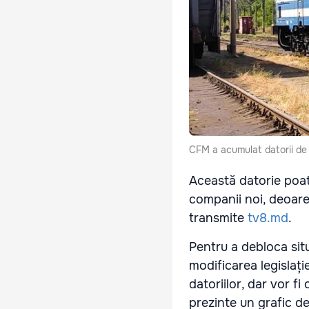
CFM a acumulat datorii de 2
Această datorie poat
companii noi, deoarec
transmite
tv8.md
.
Pentru a debloca situ
modificarea legislați
datoriilor, dar vor f
prezinte un grafic d