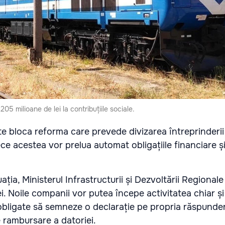
05 milioane de lei la contribuțiile sociale.
e bloca reforma care prevede divizarea întreprinderii 
e acestea vor prelua automat obligațiile financiare și
ația, Ministerul Infrastructurii și Dezvoltării Regiona
ei. Noile companii vor putea începe activitatea chiar ș
i obligate să semneze o declarație pe propria răspunder
e rambursare a datoriei.