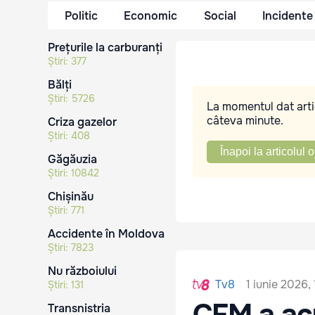
Politic
Economic
Social
Incidente
Prețurile la carburanți
Știri:
377
Bălți
Știri:
5726
La momentul dat artic
câteva minute.
Criza gazelor
Știri:
408
Înapoi la articolul o
Găgăuzia
Știri:
10842
Chișinău
Știri:
771
Accidente în Moldova
Știri:
7823
Nu războiului
1 iunie 2026,
Tv8
Știri:
131
CFM a acu
Transnistria