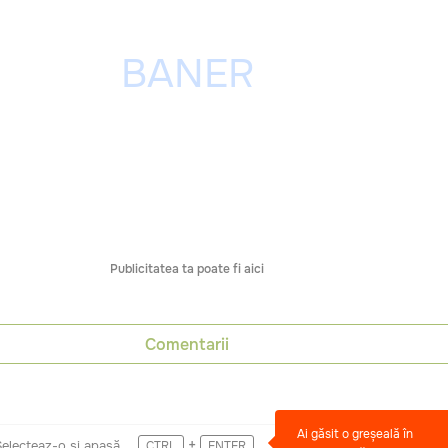
Publicitatea ta poate fi aici
Comentarii
Ai găsit o greșeală în
+
Selecteaz-o și apasă
CTRL
ENTER