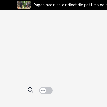
Pugaciova nu s-a ridicat din pat timp de pa