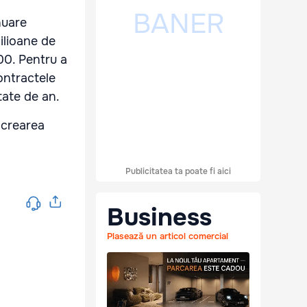
nuare
ilioane de
000. Pentru a
ontractele
ătate de an.
i crearea
Publicitatea ta poate fi aici
Business
Plasează un articol comercial