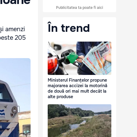
Publicitatea ta poate fi aici
În trend
și amenzi
 peste 205
Ministerul Finanțelor propune
majorarea accizei la motorină
de două ori mai mult decât la
alte produse