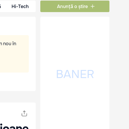
ă
Hi-Tech
Anunță o știre
n nou în
lioane