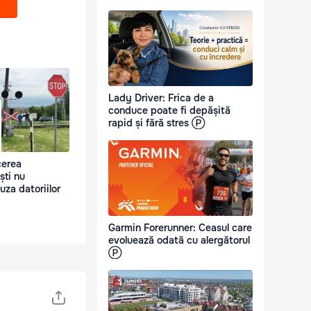
Lady Driver: Frica de a
conduce poate fi depășită
rapid și fără stres Ⓟ
cerea
ști nu
uza datoriilor
Garmin Forerunner: Ceasul care
evoluează odată cu alergătorul
Ⓟ