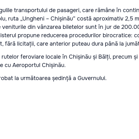
gulile transportului de pasageri, care rămâne în conti
lu, ruta „Ungheni – Chișinău” costă aproximativ 2,5 m
ce veniturile din vânzarea biletelor sunt în jur de 200.
nisterul propune reducerea procedurilor birocratice: c
t, fără licitații, care anterior puteau dura până la jum
 rutelor feroviare locale în Chișinău și Bălți, precum ș
re cu Aeroportul Chișinău.
probat la următoarea ședință a Guvernului.