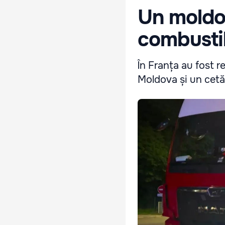
Un moldo
combustib
În Franța au fost r
Moldova și un cetăț