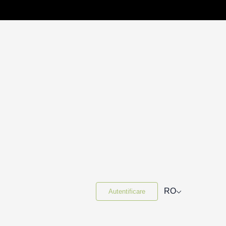
⌵
RO
Autentificare