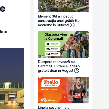
de
Element Stil a început
construcția unei grădinițe
moderne în Durlești Ⓟ
icii
Diaspora renovează cu
Ceramall: Livrare și adeziv
gratuit doar în August Ⓟ
Linella susține maib |