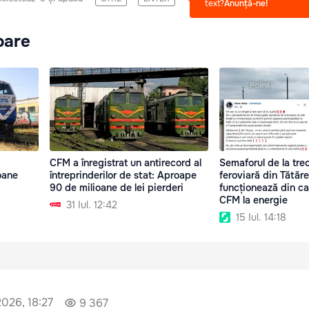
text?
Anunță-ne!
oare
CFM a înregistrat un antirecord al
Semaforul de la tre
oane
întreprinderilor de stat: Aproape
feroviară din Tătăre
90 de milioane de lei pierderi
funcționează din ca
CFM la energie
31 Iul. 12:42
15 Iul. 14:18
 2026, 18:27
9 367