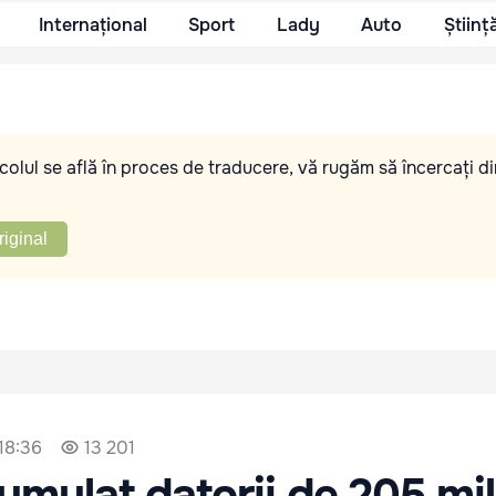
Internațional
Sport
Lady
Auto
Științ
olul se află în proces de traducere, vă rugăm să încercați di
riginal
 18:36
13 201
mulat datorii de 205 mi