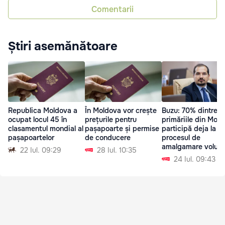
Comentarii
Știri asemănătoare
Republica Moldova a
În Moldova vor crește
Buzu: 70% dintre
ocupat locul 45 în
prețurile pentru
primăriile din Mol
clasamentul mondial al
pașapoarte și permise
participă deja la
pașapoartelor
de conducere
procesul de
amalgamare volunt
22 Iul. 09:29
28 Iul. 10:35
24 Iul. 09:43