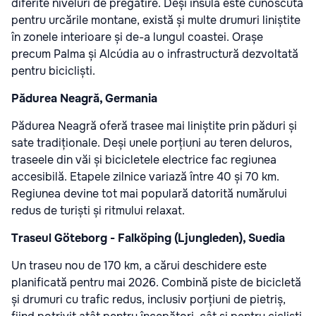
diferite niveluri de pregătire. Deși insula este cunoscută
pentru urcările montane, există și multe drumuri liniștite
în zonele interioare și de-a lungul coastei. Orașe
precum Palma și Alcúdia au o infrastructură dezvoltată
pentru bicicliști.
Pădurea Neagră, Germania
Pădurea Neagră oferă trasee mai liniștite prin păduri și
sate tradiționale. Deși unele porțiuni au teren deluros,
traseele din văi și bicicletele electrice fac regiunea
accesibilă. Etapele zilnice variază între 40 și 70 km.
Regiunea devine tot mai populară datorită numărului
redus de turiști și ritmului relaxat.
Traseul Göteborg - Falköping (Ljungleden), Suedia
Un traseu nou de 170 km, a cărui deschidere este
planificată pentru mai 2026. Combină piste de bicicletă
și drumuri cu trafic redus, inclusiv porțiuni de pietriș,