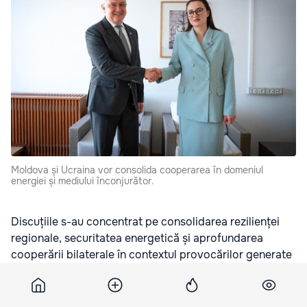
Moldova și Ucraina vor consolida cooperarea în domeniul
energiei și mediului înconjurător.
Discuțiile s-au concentrat pe consolidarea rezilienței
regionale, securitatea energetică și aprofundarea
cooperării bilaterale în contextul provocărilor generate
de războiul din Ucraina, transmite
moldpres.md
.
Oficialii au făcut schimb de opinii privind crizele recente