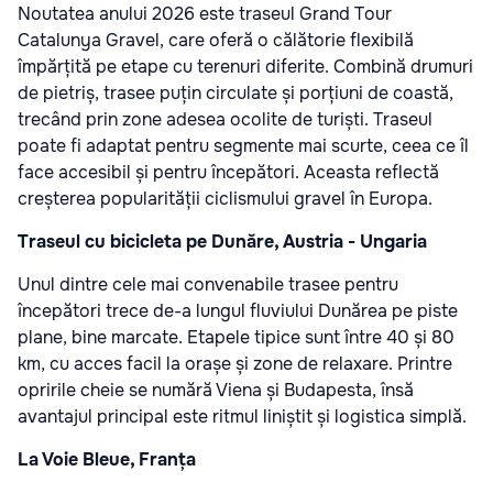
Noutatea anului 2026 este traseul Grand Tour
Catalunya Gravel, care oferă o călătorie flexibilă
împărțită pe etape cu terenuri diferite. Combină drumuri
de pietriș, trasee puțin circulate și porțiuni de coastă,
trecând prin zone adesea ocolite de turiști. Traseul
poate fi adaptat pentru segmente mai scurte, ceea ce îl
face accesibil și pentru începători. Aceasta reflectă
creșterea popularității ciclismului gravel în Europa.
Traseul cu bicicleta pe Dunăre, Austria - Ungaria
Unul dintre cele mai convenabile trasee pentru
începători trece de-a lungul fluviului Dunărea pe piste
plane, bine marcate. Etapele tipice sunt între 40 și 80
km, cu acces facil la orașe și zone de relaxare. Printre
opririle cheie se numără Viena și Budapesta, însă
avantajul principal este ritmul liniștit și logistica simplă.
La Voie Bleue, Franța