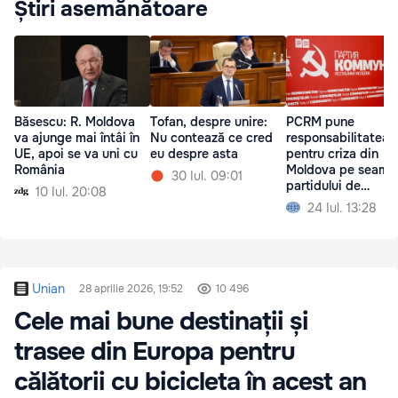
Știri asemănătoare
Băsescu: R. Moldova
Tofan, despre unire:
PCRM pune
va ajunge mai întâi în
Nu contează ce cred
responsabilitatea
UE, apoi se va uni cu
eu despre asta
pentru criza din
România
Moldova pe seama
30 Iul. 09:01
partidului de
10 Iul. 20:08
guvernare și a Mai
24 Iul. 13:28
Sandu
Unian
28 aprilie 2026, 19:52
10 496
Cele mai bune destinații și
trasee din Europa pentru
călătorii cu bicicleta în acest an