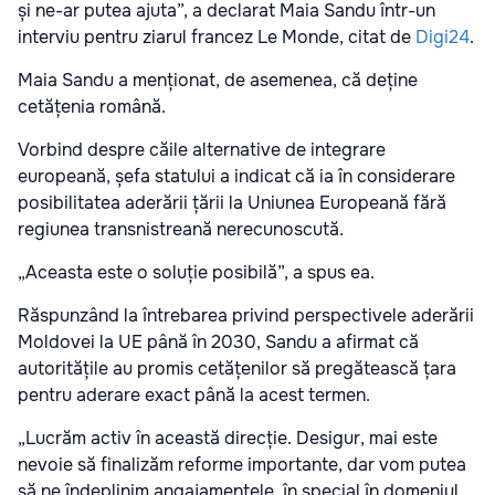
și ne-ar putea ajuta”, a declarat Maia Sandu într-un
interviu pentru ziarul francez Le Monde, citat de
Digi24
.
Maia Sandu a menționat, de asemenea, că deține
cetățenia română.
Vorbind despre căile alternative de integrare
europeană, șefa statului a indicat că ia în considerare
posibilitatea aderării țării la Uniunea Europeană fără
regiunea transnistreană nerecunoscută.
„Aceasta este o soluție posibilă”, a spus ea.
Răspunzând la întrebarea privind perspectivele aderării
Moldovei la UE până în 2030, Sandu a afirmat că
autoritățile au promis cetățenilor să pregătească țara
pentru aderare exact până la acest termen.
„Lucrăm activ în această direcție. Desigur, mai este
nevoie să finalizăm reforme importante, dar vom putea
să ne îndeplinim angajamentele, în special în domeniul