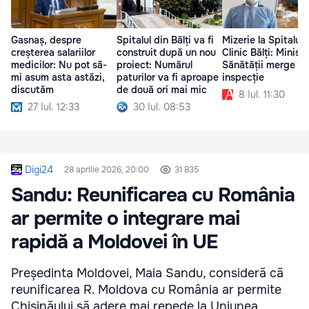
Gasnaș, despre
Spitalul din Bălți va fi
Mizerie la Spitalul
creșterea salariilor
construit după un nou
Clinic Bălți: Ministr
medicilor: Nu pot să-
proiect: Numărul
Sănătății merge în
mi asum asta astăzi,
paturilor va fi aproape
inspecție
discutăm
de două ori mai mic
8 Iul. 11:30
27 Iul. 12:33
30 Iul. 08:53
Digi24
28 aprilie 2026, 20:00
31 835
Sandu: Reunificarea cu România
ar permite o integrare mai
rapidă a Moldovei în UE
Președinta Moldovei, Maia Sandu, consideră că
reunificarea R. Moldova cu România ar permite
Chișinăului să adere mai repede la Uniunea