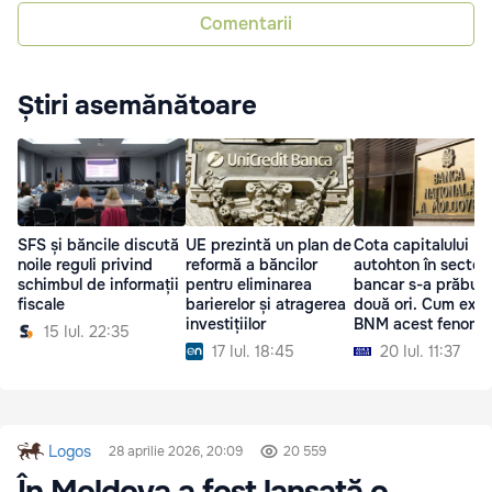
Comentarii
Știri asemănătoare
SFS și băncile discută
UE prezintă un plan de
Cota capitalului
noile reguli privind
reformă a băncilor
autohton în sectoru
schimbul de informații
pentru eliminarea
bancar s-a prăbuşi
fiscale
barierelor și atragerea
două ori. Cum expl
investițiilor
BNM acest fenome
15 Iul. 22:35
17 Iul. 18:45
20 Iul. 11:37
Logos
28 aprilie 2026, 20:09
20 559
În Moldova a fost lansată o