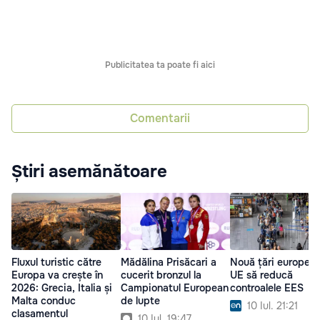
Publicitatea ta poate fi aici
Comentarii
Știri asemănătoare
Fluxul turistic către
Mădălina Prisăcari a
Nouă țări europene
Europa va crește în
cucerit bronzul la
UE să reducă
2026: Grecia, Italia și
Campionatul European
controalele EES
Malta conduc
de lupte
10 Iul. 21:21
clasamentul
10 Iul. 19:47