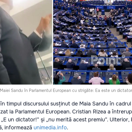
l Maiei Sandu în Parlamentul European cu strigăte: Ea este un dictator
 în timpul discursului susținut de Maia Sandu în cadrul
zat la Parlamentul European. Cristian Rizea a întrerup
„E un dictator!” și „nu merită acest premiu”. Ulterior, 
lă, informează
unimedia.info
.