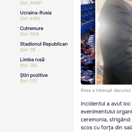
Știri:
34987
Ucraina-Rusia
Știri:
8490
Cutremure
Știri:
1009
Stadionul Republican
Știri:
119
Limba rusă
Știri:
292
Știri pozitive
Știri:
1721
Rizea a întrerupt discursu
Incidentul a avut loc
evenimentului organi
ceremonia, strigând: 
scos cu forța din sa