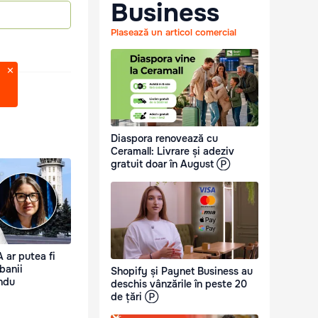
Business
Plasează un articol comercial
Diaspora renovează cu
Ceramall: Livrare și adeziv
gratuit doar în August Ⓟ
 ar putea fi
 banii
Shopify și Paynet Business au
andu
deschis vânzările în peste 20
de țări Ⓟ