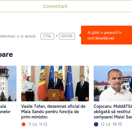
Comentarii
Ai găsit o greșeală în
+
Selecteaz-o și apasă
CTRL
ENTER
text?
Anunță-ne!
oare
sia
Vasile Tofan, desemnat oficial de
Cojocaru: MoldATSA
anelor
Maia Sandu pentru funcția de
obligată să restitui
prim-ministru
verișoarei Maiei S
11 Iul. 11:13
12 Iul. 19:15