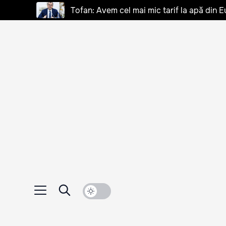
Tofan: Avem cel mai mic tarif la apă din E