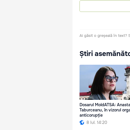
Ai găsit o greșeală în text?
Știri asemănăt
Dosarul MoldATSA: Anasta
Taburceanu, în vizorul org
anticorupție
8 Iul. 14:20