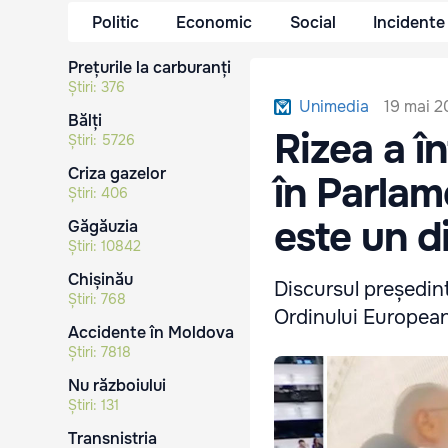
Politic
Economic
Social
Incidente
Prețurile la carburanți
Știri:
376
19 mai 2
Unimedia
Bălți
Rizea a î
Știri:
5726
Criza gazelor
în Parlam
Știri:
406
este un d
Găgăuzia
Știri:
10842
Chișinău
Discursul președin
Știri:
768
Ordinului European 
Accidente în Moldova
Știri:
7818
Nu războiului
Știri:
131
Transnistria