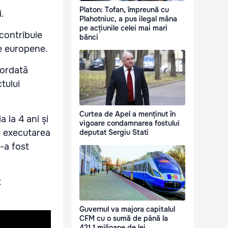
Platon: Tofan, împreună cu
i.
Plahotniuc, a pus ilegal mâna
pe acțiunile celei mai mari
 contribuie
bănci
le europene.
cordată
tului
Curtea de Apel a menținut în
 la 4 ani și
vigoare condamnarea fostului
de executarea
deputat Sergiu Stati
i-a fost
t
Guvernul va majora capitalul
CFM cu o sumă de până la
421,1 milioane de lei