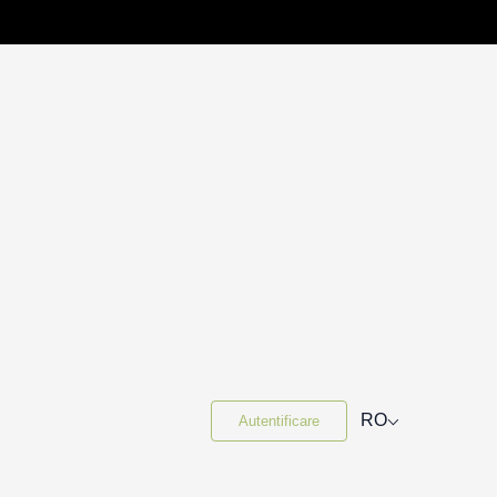
⌵
RO
Autentificare