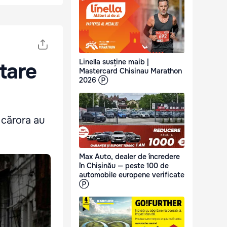
Linella susține maib |
itare
Mastercard Chisinau Marathon
2026 Ⓟ
 cărora au
Max Auto, dealer de încredere
în Chișinău — peste 100 de
automobile europene verificate
Ⓟ