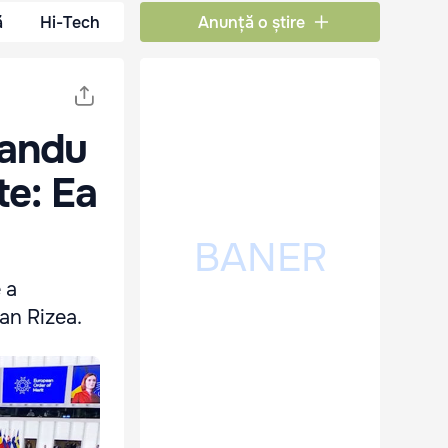
ă
Hi-Tech
Anunță o știre
Sandu
te: Ea
 a
ian Rizea.