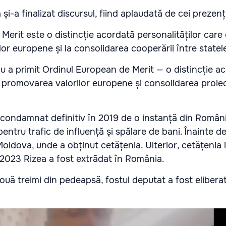
și-a finalizat discursul, fiind aplaudată de cei prezenț
Merit este o distincție acordată personalităților care
lor europene și la consolidarea cooperării între state
u a primit Ordinul European de Merit — o distincție a
a promovarea valorilor europene și consolidarea proiec
 condamnat definitiv în 2019 de o instanță din România
pentru trafic de influență și spălare de bani. Înainte 
Moldova, unde a obținut cetățenia. Ulterior, cetățenia 
ie 2023 Rizea a fost extrădat în România.
uă treimi din pedeapsă, fostul deputat a fost elibera