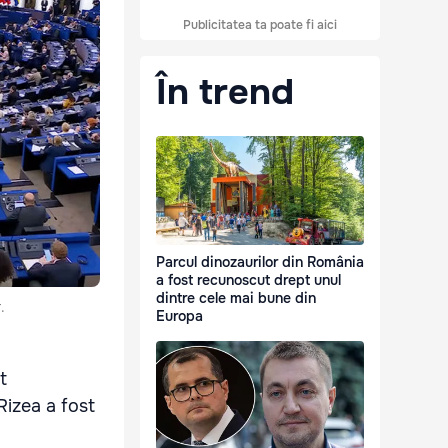
Publicitatea ta poate fi aici
În trend
Parcul dinozaurilor din România
a fost recunoscut drept unul
dintre cele mai bune din
.
Europa
t
Rizea a fost