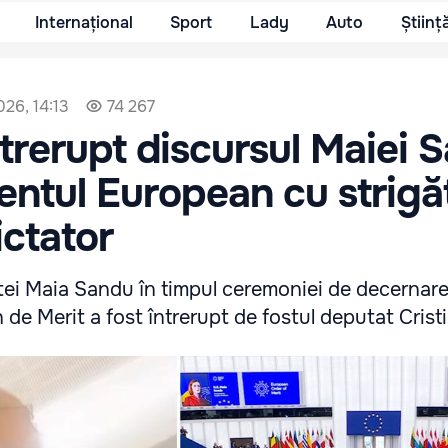
Internațional
Sport
Lady
Auto
Științ
026, 14:13
74 267
ntrerupt discursul Maiei 
entul European cu strigă
ictator
tei Maia Sandu în timpul ceremoniei de decernare
de Merit a fost întrerupt de fostul deputat Crist