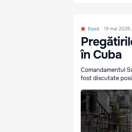
19 mai 2026,
Point
Pregătiri
în Cuba
Comandamentul Sud 
fost discutate posi