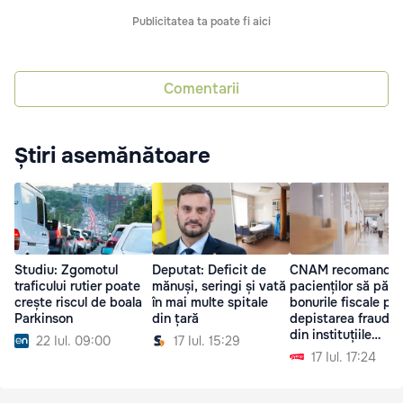
Publicitatea ta poate fi aici
Comentarii
Știri asemănătoare
Studiu: Zgomotul
Deputat: Deficit de
CNAM recomandă
traficului rutier poate
mănuși, seringi și vată
pacienților să păst
crește riscul de boala
în mai multe spitale
bonurile fiscale pe
Parkinson
din țară
depistarea fraudel
din instituțiile
22 Iul. 09:00
17 Iul. 15:29
medicale
17 Iul. 17:24