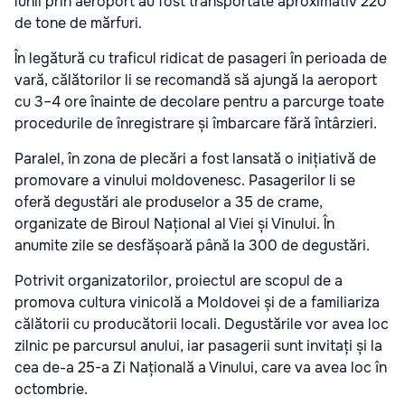
lunii prin aeroport au fost transportate aproximativ 220
de tone de mărfuri.
În legătură cu traficul ridicat de pasageri în perioada de
vară, călătorilor li se recomandă să ajungă la aeroport
cu 3–4 ore înainte de decolare pentru a parcurge toate
procedurile de înregistrare și îmbarcare fără întârzieri.
Paralel, în zona de plecări a fost lansată o inițiativă de
promovare a vinului moldovenesc. Pasagerilor li se
oferă degustări ale produselor a 35 de crame,
organizate de Biroul Național al Viei și Vinului. În
anumite zile se desfășoară până la 300 de degustări.
Potrivit organizatorilor, proiectul are scopul de a
promova cultura vinicolă a Moldovei și de a familiariza
călătorii cu producătorii locali. Degustările vor avea loc
zilnic pe parcursul anului, iar pasagerii sunt invitați și la
cea de-a 25-a Zi Națională a Vinului, care va avea loc în
octombrie.