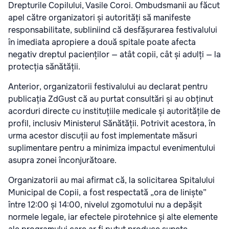
Drepturile Copilului, Vasile Coroi. Ombudsmanii au făcut
apel către organizatori și autorități să manifeste
responsabilitate, subliniind că desfășurarea festivalului
în imediata apropiere a două spitale poate afecta
negativ dreptul pacienților — atât copii, cât și adulți — la
protecția sănătății.
Anterior, organizatorii festivalului au declarat pentru
publicația ZdGust că au purtat consultări și au obținut
acorduri directe cu instituțiile medicale și autoritățile de
profil, inclusiv Ministerul Sănătății. Potrivit acestora, în
urma acestor discuții au fost implementate măsuri
suplimentare pentru a minimiza impactul evenimentului
asupra zonei înconjurătoare.
Organizatorii au mai afirmat că, la solicitarea Spitalului
Municipal de Copii, a fost respectată „ora de liniște”
între 12:00 și 14:00, nivelul zgomotului nu a depășit
normele legale, iar efectele pirotehnice și alte elemente