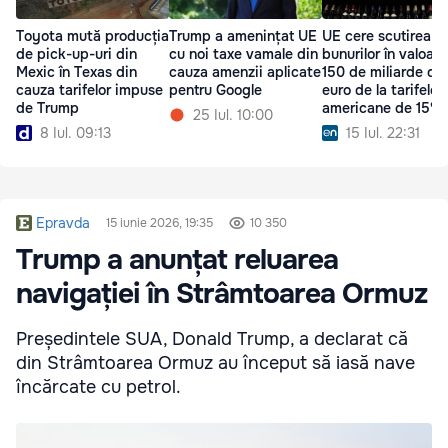
Toyota mută producția
Trump a amenințat UE
UE cere scutirea
de pick-up-uri din
cu noi taxe vamale din
bunurilor în valoar
Mexic în Texas din
cauza amenzii aplicate
150 de miliarde de
cauza tarifelor impuse
pentru Google
euro de la tarifele
de Trump
americane de 15%
25 Iul. 10:00
8 Iul. 09:13
15 Iul. 22:31
Epravda
15 iunie 2026, 19:35
10 350
Trump a anunțat reluarea
navigației în Strâmtoarea Ormuz
Președintele SUA, Donald Trump, a declarat că
din Strâmtoarea Ormuz au început să iasă nave
încărcate cu petrol.