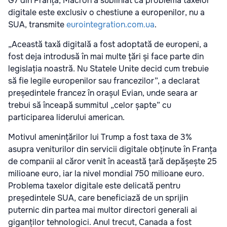
G7 din Franța, Macron a subliniat că problema taxelor
digitale este exclusiv o chestiune a europenilor, nu a
SUA, transmite
eurointegration.com.ua
.
„Această taxă digitală a fost adoptată de europeni, a
fost deja introdusă în mai multe țări și face parte din
legislația noastră. Nu Statele Unite decid cum trebuie
să fie legile europenilor sau francezilor”, a declarat
președintele francez în orașul Evian, unde seara ar
trebui să înceapă summitul „celor șapte” cu
participarea liderului american.
Motivul amenințărilor lui Trump a fost taxa de 3%
asupra veniturilor din servicii digitale obținute în Franța
de companii al căror venit în această țară depășește 25
milioane euro, iar la nivel mondial 750 milioane euro.
Problema taxelor digitale este delicată pentru
președintele SUA, care beneficiază de un sprijin
puternic din partea mai multor directori generali ai
giganților tehnologici. Anul trecut, Canada a fost