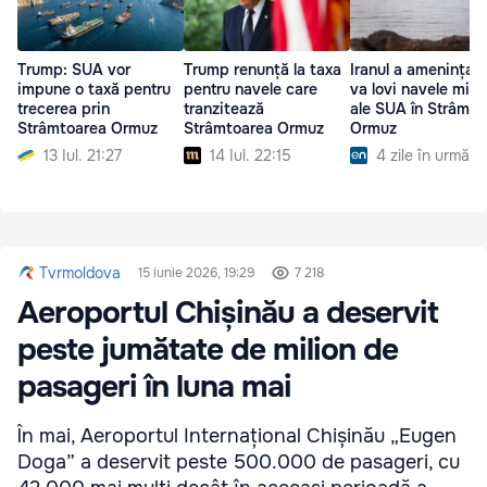
Trump: SUA vor
Trump renunță la taxa
Iranul a amenințat 
impune o taxă pentru
pentru navele care
va lovi navele milit
trecerea prin
tranzitează
ale SUA în Strâmto
Strâmtoarea Ormuz
Strâmtoarea Ormuz
Ormuz
13 Iul. 21:27
14 Iul. 22:15
4 zile în urmă
Tvrmoldova
15 iunie 2026, 19:29
7 218
Aeroportul Chișinău a deservit
peste jumătate de milion de
pasageri în luna mai
În mai, Aeroportul Internațional Chișinău „Eugen
Doga” a deservit peste 500.000 de pasageri, cu