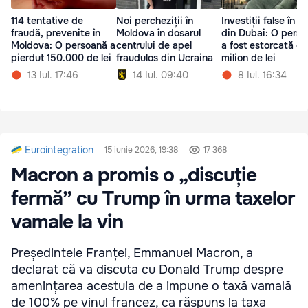
114 tentative de
Noi percheziții în
Investiții false în b
fraudă, prevenite în
Moldova în dosarul
din Dubai: O pers
Moldova: O persoană a
centrului de apel
a fost estorcată d
pierdut 150.000 de lei
fraudulos din Ucraina
milion de lei
13 Iul. 17:46
14 Iul. 09:40
8 Iul. 16:34
Eurointegration
15 iunie 2026, 19:38
17 368
Macron a promis o „discuție
fermă” cu Trump în urma taxelor
vamale la vin
Președintele Franței, Emmanuel Macron, a
declarat că va discuta cu Donald Trump despre
amenințarea acestuia de a impune o taxă vamală
de 100% pe vinul francez, ca răspuns la taxa