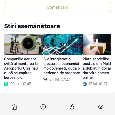
Comentarii
Știri asemănătoare
Companiile aeriene
S-a înregistrat o
Piața serviciilor
evită alimentarea la
creștere a economiei
poștale din Moldov
Aeroportul Chișinău
moldovenești, după o
a dublat în doi ani,
după scumpirea
perioadă de stagnare
datorită comerțulu
kerosenului
online
24 Iul. 07:27
20 Iul. 07:45
17 Iul. 18:27
Nordnews
15 iunie 2026, 19:20
5 716