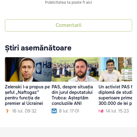
Publicitatea ta poate fi aici
Comentarii
Știri asemănătoare
Zelenski l-a propus pe
PAS, despre situația
Un activist PAS făr
șeful „Naftogaz”
din jurul deputatului
diplomă de studii
pentru funcția de
Trubca: Așteptăm
superioare primeșt
premier al Ucrainei
concluziile ANI
300.000 de lei pe 
16 Iul. 09:32
8 Iul. 17:01
14 Iul. 15:23