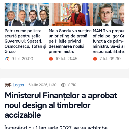
Patru nume pe lista
Maia Sandu va susține
MAN îl va propune
scurtă pentru șefia
un briefing de presă
oficial pe Igor Gros
Guvernului: Spatari,
pe 11 iulie privind
funcția de prim-
Osmochescu, Tofan și
desemnarea noului
ministru: Să-și as
Grosu
prim-ministru
responsabilitatea
9 Iul. 20:00
10 Iul. 21:45
7 Iul. 09:30
Logos
6 iulie 2026, 11:30
18 710
Ministerul Finanțelor a aprobat
noul design al timbrelor
accizabile
Începând cu 1 ianuarie 2027, se va schimba