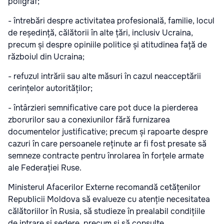
poligraf;
- întrebări despre activitatea profesională, familie, locul
de reședință, călătorii în alte țări, inclusiv Ucraina,
precum și despre opiniile politice și atitudinea față de
războiul din Ucraina;
- refuzul intrării sau alte măsuri în cazul neacceptării
cerințelor autorităților;
- întârzieri semnificative care pot duce la pierderea
zborurilor sau a conexiunilor fără furnizarea
documentelor justificative; precum și rapoarte despre
cazuri în care persoanele reținute ar fi fost presate să
semneze contracte pentru înrolarea în forțele armate
ale Federației Ruse.
Ministerul Afacerilor Externe recomandă cetățenilor
Republicii Moldova să evalueze cu atenție necesitatea
călătoriilor în Rusia, să studieze în prealabil condițiile
de intrare și ședere, precum și să consulte