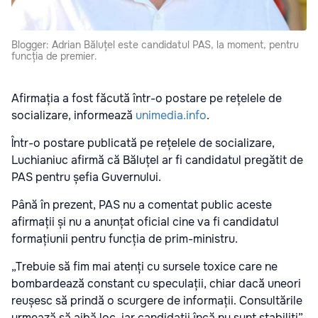
Blogger: Adrian Băluțel este candidatul PAS, la moment, pentru
funcția de premier.
Afirmația a fost făcută într-o postare pe rețelele de
socializare, informează
unimedia.info
.
Într-o postare publicată pe rețelele de socializare,
Luchianiuc afirmă că Băluțel ar fi candidatul pregătit de
PAS pentru șefia Guvernului.
Până în prezent, PAS nu a comentat public aceste
afirmații și nu a anunțat oficial cine va fi candidatul
formațiunii pentru funcția de prim-ministru.
„Trebuie să fim mai atenți cu sursele toxice care ne
bombardează constant cu speculații, chiar dacă uneori
reușesc să prindă o scurgere de informații. Consultările
urmează să aibă loc, iar candidații încă nu sunt stabiliți”,