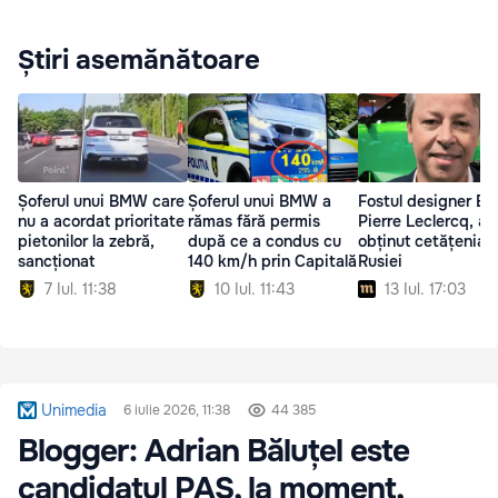
Știri asemănătoare
Șoferul unui BMW care
Șoferul unui BMW a
Fostul designer B
nu a acordat prioritate
rămas fără permis
Pierre Leclercq, a
pietonilor la zebră,
după ce a condus cu
obținut cetățenia
sancționat
140 km/h prin Capitală
Rusiei
7 Iul. 11:38
10 Iul. 11:43
13 Iul. 17:03
Unimedia
6 iulie 2026, 11:38
44 385
Blogger: Adrian Băluțel este
candidatul PAS, la moment,