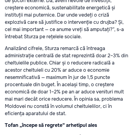
de șocuri externe. Da, avem nevoie de investiții,
creștere economică, sustenabilitate energetică și
instituții mai puternice. Dar unde vedeți o criză
explozivă care să justifice o intervenție cu drujba? Și,
cel mai important — ce anume vreți să amputați?”, s-a
întrebat Sturza pe rețelele sociale.
Analizând cifrele, Sturza remarcă că întreaga
administrație centrală de stat reprezintă doar 2–3% din
cheltuielile publice. Chiar și o reducere radicală a
acestor cheltuieli cu 20% ar aduce o economie
nesemnificativă — maximum în jur de 1,5 puncte
procentuale din buget. În același timp, o creștere
economică de doar 1–2% pe an ar aduce venituri mult
mai mari decât orice reducere. În opinia sa, problema
Moldovei nu constă în volumul cheltuielilor, ci în
eficiența aparatului de stat.
Tofan „începe să regrete” arhetipul ales