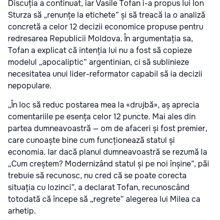
Discuția a continuat, iar Vasile Tofan i-a propus lui Ion
Sturza să „renunțe la etichete” și să treacă la o analiză
concretă a celor 12 decizii economice propuse pentru
redresarea Republicii Moldova. În argumentația sa,
Tofan a explicat că intenția lui nu a fost să copieze
modelul „apocaliptic” argentinian, ci să sublinieze
necesitatea unui lider-reformator capabil să ia decizii
nepopulare.
„În loc să reduc postarea mea la «drujbă», aș aprecia
comentariile pe esența celor 12 puncte. Mai ales din
partea dumneavoastră — om de afaceri și fost premier,
care cunoaște bine cum funcționează statul și
economia. Iar dacă planul dumneavoastră se rezumă la
„Cum creștem? Modernizând statul și pe noi înșine”, păi
trebuie să recunosc, nu cred că se poate corecta
situația cu lozinci”, a declarat Tofan, recunoscând
totodată că începe să „regrete” alegerea lui Milea ca
arhetip.