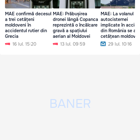
MAE confirmă decesul
MAE: Prăbușirea
MAE: La volanul
a trei cetățeni
dronei lângă Copanca
autocisternei
moldoveni în
reprezintă o încălcare
implicate în accide
accidentul rutier din
gravă a spațiului
din România se afl
Grecia
aerian al Moldovei
cetățean moldove
16 Iul. 15:20
13 Iul. 09:59
29 Iul. 10:16