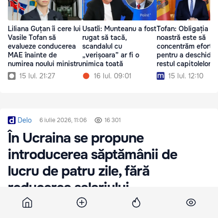
Liliana Guțan îi cere lui
Usatîi: Munteanu a fost
Tofan: Obligația
Vasile Tofan să
rugat să tacă,
noastră este să
evalueze conducerea
scandalul cu
concentrăm efortur
MAE înainte de
„verișoara” ar fi o
pentru a deschide
numirea noului ministru
nimica toată
restul capitolelor d
negociere
15 Iul. 21:27
16 Iul. 09:01
15 Iul. 12:10
Delo
6 iulie 2026, 11:06
16 301
În Ucraina se propune
introducerea săptămânii de
lucru de patru zile, fără
reducerea salariului
În Ucraina se propune reducerea duratei