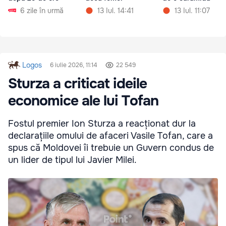
6 zile în urmă
13 Iul. 14:41
13 Iul. 11:07
Logos
6 iulie 2026, 11:14
22 549
Sturza a criticat ideile
economice ale lui Tofan
Fostul premier Ion Sturza a reacționat dur la
declarațiile omului de afaceri Vasile Tofan, care a
spus că Moldovei îi trebuie un Guvern condus de
un lider de tipul lui Javier Milei.