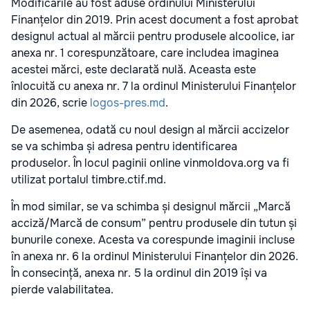
Modificările au fost aduse ordinului Ministerului
Finanțelor din 2019. Prin acest document a fost aprobat
designul actual al mărcii pentru produsele alcoolice, iar
anexa nr. 1 corespunzătoare, care includea imaginea
acestei mărci, este declarată nulă. Aceasta este
înlocuită cu anexa nr. 7 la ordinul Ministerului Finanțelor
din 2026, scrie
logos-pres.md
.
De asemenea, odată cu noul design al mărcii accizelor
se va schimba și adresa pentru identificarea
produselor. În locul paginii online vinmoldova.org va fi
utilizat portalul timbre.ctif.md.
În mod similar, se va schimba și designul mărcii „Marcă
acciză/Marcă de consum” pentru produsele din tutun și
bunurile conexe. Acesta va corespunde imaginii incluse
în anexa nr. 6 la ordinul Ministerului Finanțelor din 2026.
În consecință, anexa nr. 5 la ordinul din 2019 își va
pierde valabilitatea.