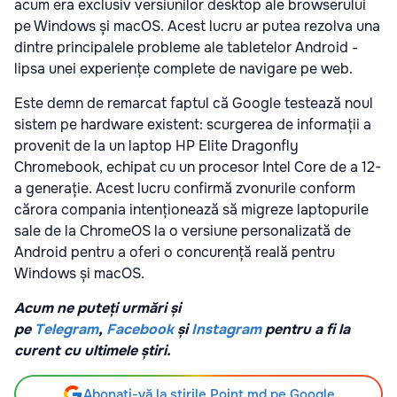
acum era exclusiv versiunilor desktop ale browserului
pe Windows și macOS. Acest lucru ar putea rezolva una
dintre principalele probleme ale tabletelor Android -
lipsa unei experiențe complete de navigare pe web.
Este demn de remarcat faptul că Google testează noul
sistem pe hardware existent: scurgerea de informații a
provenit de la un laptop HP Elite Dragonfly
Chromebook, echipat cu un procesor Intel Core de a 12-
a generație. Acest lucru confirmă zvonurile conform
cărora compania intenționează să migreze laptopurile
sale de la ChromeOS la o versiune personalizată de
Android pentru a oferi o concurență reală pentru
Windows și macOS.
Acum ne puteți urmări și
pe
Telegram
,
Facebook
și
Instagram
pentru a fi la
curent cu ultimele știri.
Abonați-vă la știrile Point.md pe Google