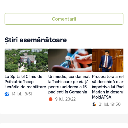
Comentarii
Știri asemănătoare
La Spitalul Clinic de
Un medic, condamnat
Procuratura a refu
Psihiatrie încep
la închisoare pe viață
să deschidă o anc
lucrările de reabilitare
pentru uciderea a 15
împotriva lui Radu
pacienți în Germania
Marian în dosarul
14 Iul. 18:51
MoldATSA
9 Iul. 23:22
21 Iul. 19:50