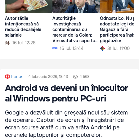
Autoritățile
Autoritățile
Odnostalco: Nu pot
intenționează să
investighează
adoptate legi desp
reducă decalajele
contaminarea cu
Găgăuzia fără
salariale
mercur de la Goian:
participarea înșiși 
Vinovatul va suporta
găgăuzilor
16 Iul. 12:28
costurile
16 Iul. 13:44
31 Iul. 11:00
decontaminării
Focus
4 februarie 2026, 19:43
4 568
Android va deveni un înlocuitor
al Windows pentru PC-uri
Google a dezvăluit din greșeală noul său sistem
de operare. Capturi de ecran și înregistrări de
ecran scurse arată cum va arăta Android pe
ecranele laptopurilor și computerelor.