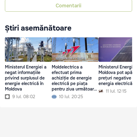
Comentarii
Știri asemănătoare
Ministerul Energiei a
Moldelectrica a
Ministerul Energiei:
negat informațiile
efectuat prima
Moldova pot apăre
privind surplusul de
achiziție de energie
prețuri negative la
energie electrică în
electrică pe piața
energia electrică
Moldova
pentru ziua următoare
11 Iul. 12:15
pe platforma OPEM
9 Iul. 08:02
10 Iul. 20:25