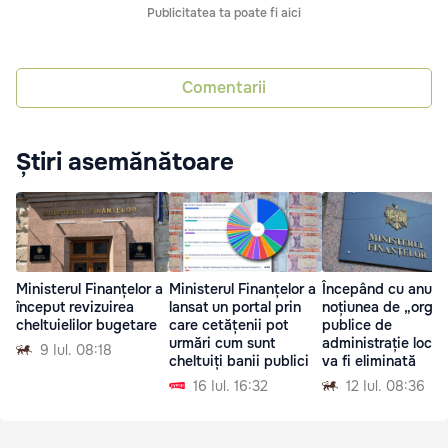
Publicitatea ta poate fi aici
Comentarii
Știri asemănătoare
Ministerul Finanțelor a
Ministerul Finanțelor a
Începând cu anul 2
început revizuirea
lansat un portal prin
noțiunea de „orga
cheltuielilor bugetare
care cetățenii pot
publice de
urmări cum sunt
administrație local
9 Iul. 08:18
cheltuiți banii publici
va fi eliminată
16 Iul. 16:32
12 Iul. 08:36