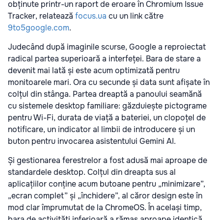
obținute printr-un raport de eroare în Chromium Issue
Tracker, relatează
focus.ua
cu un link către
9to5google.com
.
Judecând după imaginile scurse, Google a reproiectat
radical partea superioară a interfeței. Bara de stare a
devenit mai lată și este acum optimizată pentru
monitoarele mari. Ora cu secunde și data sunt afișate în
colțul din stânga. Partea dreaptă a panoului seamănă
cu sistemele desktop familiare: găzduiește pictograme
pentru Wi-Fi, durata de viață a bateriei, un clopoțel de
notificare, un indicator al limbii de introducere și un
buton pentru invocarea asistentului Gemini AI.
Și gestionarea ferestrelor a fost adusă mai aproape de
standardele desktop. Colțul din dreapta sus al
aplicațiilor conține acum butoane pentru „minimizare”,
„ecran complet” și „închidere”, al căror design este în
mod clar împrumutat de la ChromeOS. În același timp,
bara de activități inferioară a rămas aproape identică