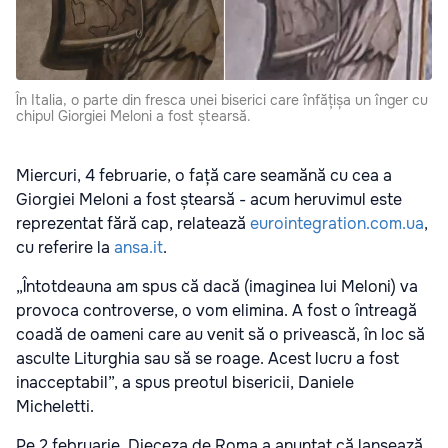
În Italia, o parte din fresca unei biserici care înfățișa un înger cu
chipul Giorgiei Meloni a fost ștearsă.
Miercuri, 4 februarie, o față care seamănă cu cea a
Giorgiei Meloni a fost ștearsă - acum heruvimul este
reprezentat fără cap, relatează
eurointegration.com.ua
,
cu referire la
ansa.it
.
„Întotdeauna am spus că dacă (imaginea lui Meloni) va
provoca controverse, o vom elimina. A fost o întreagă
coadă de oameni care au venit să o privească, în loc să
asculte Liturghia sau să se roage. Acest lucru a fost
inacceptabil”, a spus preotul bisericii, Daniele
Micheletti.
Pe 2 februarie, Dieceza de Roma a anunțat că lansează