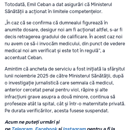
Totodată, Emil Ceban a dat asigurări că Ministerul
Sănătății a acționat în limitele competențelor.
„În caz că se confirma că dumnealui figurează în
anumite dosare, desigur noi am fi acționat altfel, s-ar fi
decis retragerea gradului de calificare. În acest caz noi
nu avem ce să-i invocăm medicului, din punct de vedere
medical noi am verificat și este tot în regulă”, a
accentuat Ceban.
Amintim că ancheta de serviciu a fost inițiată la sfârșitul
lunii noiembrie 2025 de către Ministerul Sănătății, după
o investigație jurnalistică care semnala că medicul,
anterior cercetat penal pentru viol, răpire și alte
infracțiuni grave asupra a două minore, continua să
profeseze atât la spital, cât și într-o maternitate privată.
Pe durata verificărilor, acesta fusese suspendat.
Acum ne puteți urmări și
pe
Telegram
,
Facebook
și
Instagram
pentru a fi la