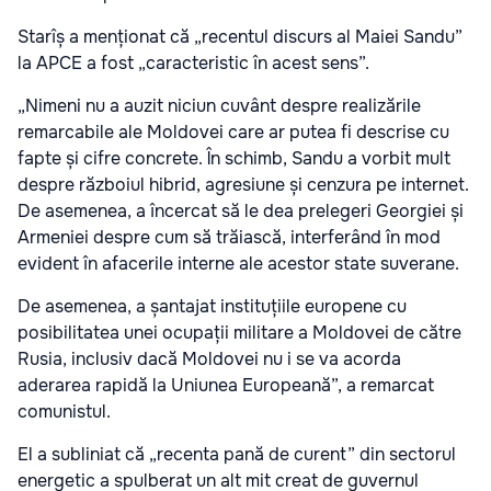
Starîș a menționat că „recentul discurs al Maiei Sandu”
la APCE a fost „caracteristic în acest sens”.
„Nimeni nu a auzit niciun cuvânt despre realizările
remarcabile ale Moldovei care ar putea fi descrise cu
fapte și cifre concrete. În schimb, Sandu a vorbit mult
despre războiul hibrid, agresiune și cenzura pe internet.
De asemenea, a încercat să le dea prelegeri Georgiei și
Armeniei despre cum să trăiască, interferând în mod
evident în afacerile interne ale acestor state suverane.
De asemenea, a șantajat instituțiile europene cu
posibilitatea unei ocupații militare a Moldovei de către
Rusia, inclusiv dacă Moldovei nu i se va acorda
aderarea rapidă la Uniunea Europeană”, a remarcat
comunistul.
El a subliniat că „recenta pană de curent” din sectorul
energetic a spulberat un alt mit creat de guvernul