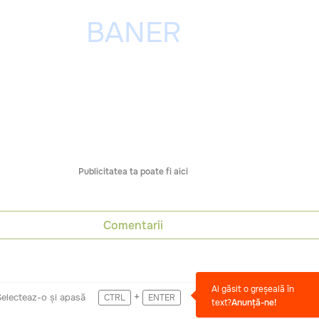
Publicitatea ta poate fi aici
Comentarii
Ai găsit o greșeală în
+
Selecteaz-o și apasă
CTRL
ENTER
text?
Anunță-ne!