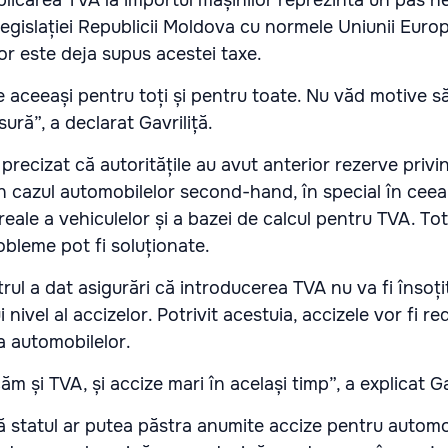
 aplicarea TVA la importul mașinilor reprezintă un pas 
egislației Republicii Moldova cu normele Uniunii Euro
or este deja supus acestei taxe.
e aceeași pentru toți și pentru toate. Nu văd motive s
ă”, a declarat Gavriliță.
 precizat că autoritățile au avut anterior rezerve privi
în cazul automobilelor second-hand, în special în ceea
reale a vehiculelor și a bazei de calcul pentru TVA. Totu
obleme pot fi soluționate.
strul a dat asigurări că introducerea TVA nu va fi însoț
 nivel al accizelor. Potrivit acestuia, accizele vor fi r
a automobilelor.
m și TVA, și accize mari în același timp”, a explicat Ga
că statul ar putea păstra anumite accize pentru automo