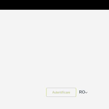
⌵
RO
Autentificare