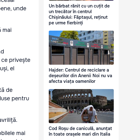
necesar
Un bărbat rănit cu un cuțit de
pene, unde
un trecător în centrul
Chișinăului: Făptașul, reținut
pe urme fierbinți
ă mai
nd
 ce privește
și, el
Hajder: Centrul de reciclare a
deșeurilor din Anenii Noi nu va
afecta viața oamenilor
ită de
eduse pentru
vriliță.
Cod Roșu de caniculă, anunțat
bilele mai
în toate orașele mari din Italia