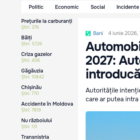
Politic
Economic
Social
Incidente
Prețurile la carburanți
Știri:
376
4 iunie 2026,
Bani
Bălți
Automobil
Știri:
5726
Criza gazelor
2027: Aut
Știri:
406
introducă
Găgăuzia
Știri:
10842
Chișinău
Autoritățile inten
Știri:
770
care ar putea intra 
Accidente în Moldova
Știri:
7819
Nu războiului
Știri:
131
Transnistria