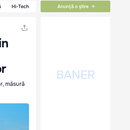
ă
Hi-Tech
Anunță o știre
in
or
or, măsură