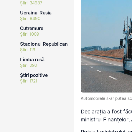
Știri:
34987
Ucraina-Rusia
Știri:
8490
Cutremure
Știri:
1009
Stadionul Republican
Știri:
119
Limba rusă
Știri:
292
Știri pozitive
Știri:
1721
Automobilele s-ar putea scu
Declarația a fost fă
ministrul Finanțelor,