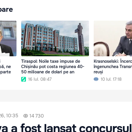
oare
i
Tiraspol: Noile taxe impuse de
Krasnoselski: Încerc
pă, ne
Chișinău pot costa regiunea 40-
îngenunchea Transni
eparte
50 milioane de dolari pe an
reuși
16 Iul. 08:47
10 Iul. 17:18
26, 10:35
14 730
a a fost lansat concursu