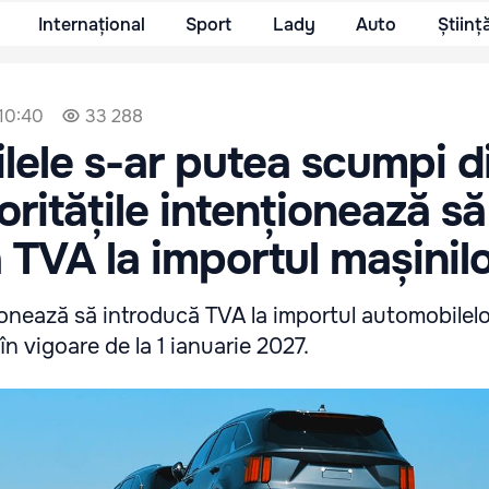
Internațional
Sport
Lady
Auto
Științ
 10:40
33 288
ele s-ar putea scumpi d
oritățile intenționează să
 TVA la importul mașinil
ționează să introducă TVA la importul automobilel
în vigoare de la 1 ianuarie 2027.