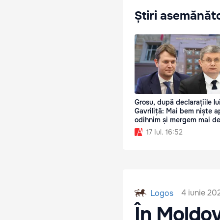
Știri asemănăt
Grosu, după declarațiile lu
Gavriliță: Mai bem niște a
odihnim și mergem mai d
17 Iul. 16:52
4 iunie 20
Logos
În Moldov