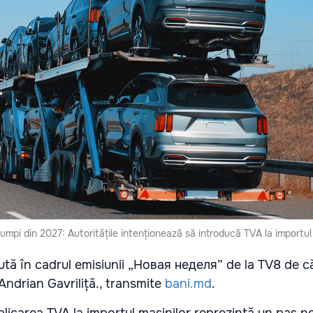
mpi din 2027: Autoritățile intenționează să introducă TVA la importul 
cută în cadrul emisiunii „Новая неделя” de la TV8 de c
 Andrian Gavriliță., transmite
bani.md
.