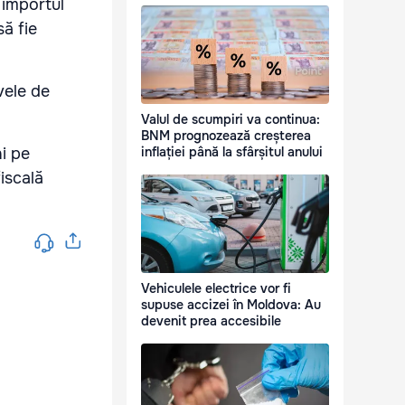
 importul
să fie
vele de
Valul de scumpiri va continua:
BNM prognozează creșterea
i pe
inflației până la sfârșitul anului
fiscală
Vehiculele electrice vor fi
supuse accizei în Moldova: Au
devenit prea accesibile