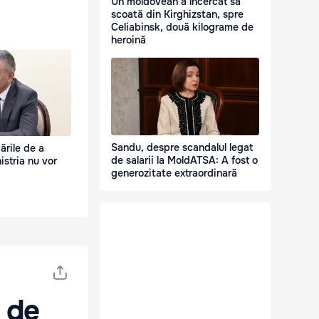
Un moldovean a încercat să
scoată din Kirghizstan, spre
Celiabinsk, două kilograme de
heroină
Sandu, despre scandalul legat
ările de a
de salarii la MoldATSA: A fost o
stria nu vor
generozitate extraordinară
l de